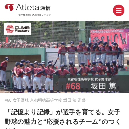
選手育成のための情報メディア
お問い合わせ
資料請求
カテゴリ
新着記事
#68 女子野球 京都明徳高等学校 坂田 篤 監督
おすすめ記事
「記憶より記録」が選手を育てる。女子
機能紹介
野球の魅力と“応援されるチーム”のつく
活用事例