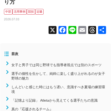
り方
全国大会
中部
活用事例
競技
近畿
コラム
2026.07.03
ニュース
X
Facebook
Line
Email
Thr
タグから探す
コンディション
目次
スタッフ向け（指導者）
メンバー向け（選手）
女子と男子では同じ野球でも指導者視点では別のスポーツ
よくあるお問い合わせ
選手の個性を生かして、純粋に楽しく盛り上がれるのが女子
野球の魅力
食事
活用事例
しんどいと感じた時にはもう遅い、意識すべき夏場の練習環
境
北海道/東北
「記憶より記録」 Atletaから見えてくる選手たちの意識
関東
真の『応援されるチーム』
中部