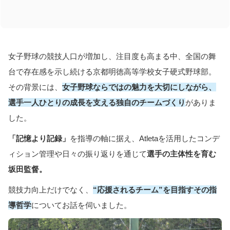
近畿
中国
四国
女子野球の競技人口が増加し、注目度も高まる中、全国の舞
九州/沖縄
台で存在感を示し続ける京都明徳高等学校女子硬式野球部。
競技
その背景には、
女子野球ならではの魅力を大切にしながら、
陸上競技
選手一人ひとりの成長を支える独自のチームづくり
がありま
サッカー
した。
バレーボール
「記憶より記録」
を指導の軸に据え、Atletaを活用したコンデ
バスケットボール
ィション管理や日々の振り返りを通じて
選手の主体性を育む
ハンドボール
坂田監督。
ラグビー
柔道
競技力向上だけでなく、
“応援されるチーム”を目指すその指
導哲学
についてお話を伺いました。