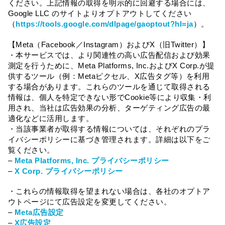
ください。上記情報の取得を明示的に回避する場合には、
Google LLC のサイトよりオプトアウトしてください
（
https://tools.google.com/dlpage/gaoptout?hl=ja
）。
【Meta（Facebook／Instagram）およびX（旧Twitter）】
・本サービスでは、より関連性の高い広告配信および効果
測定を行うために、Meta Platforms, Inc.およびX Corp.が提
供するツール（例：Metaピクセル、X広告タグ等）を利用
する場合があります。これらのツールを通じて取得される
情報は、個人を特定できない形でCookie等により収集・利
用され、当社は広告効果の分析、ターゲティング広告の最
適化などに活用します。
・当該事業者が取得する情報については、それぞれのプラ
イバシーポリシーに基づき管理されます。詳細は以下をご
覧ください。
–
Meta Platforms, Inc. プライバシーポリシー
–
X Corp. プライバシーポリシー
・これらの情報取得を望まれない場合は、各社のオプトア
ウトページにて広告設定を変更してください。
–
Meta広告設定
–
X広告設定