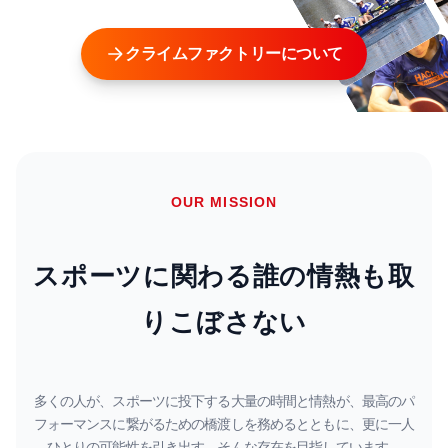
クライムファクトリーについて
OUR MISSION
スポーツに関わる誰の情熱も取
りこぼさない
多くの​人が、​スポーツに​投下する​大量の​時間と​情熱が、最高の​パ
フォーマンスに​繋がる​ための​橋渡しを​務めるとともに、更に​一人​
ひとりの​可能性を​引き出す、​そんな​存在を​目指しています。​