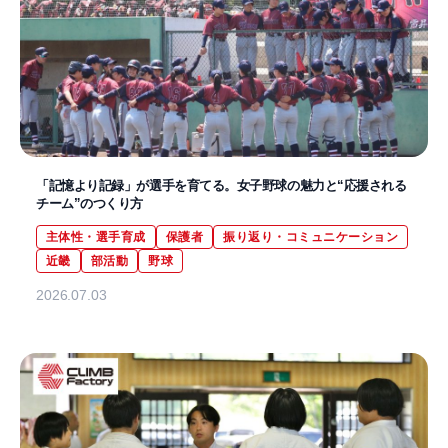
「記憶より記録」が選手を育てる。女子野球の魅力と“応援される
チーム”のつくり方
主体性・選手育成
保護者
振り返り・コミュニケーション
近畿
部活動
野球
2026.07.03