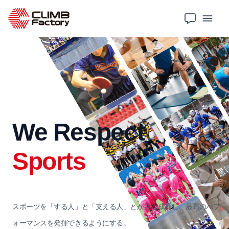
We Respect
Sports
スポーツを​「する​人」と​「支える​人」とが共に​成長し、
​最高の​パフ
ォーマンスを​発揮できるように​する。