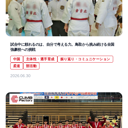
試合中に頼れるのは、自分で考える力。鳥取から挑み続ける全国
強豪校への挑戦
中国
主体性・選手育成
振り返り・コミュニケーション
柔道
部活動
2026.06.30