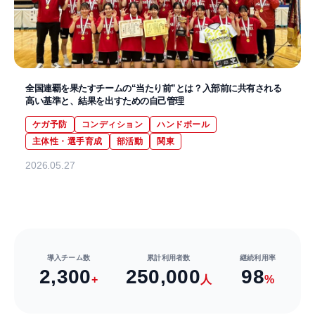
全国連覇を果たすチームの“当たり前”とは？入部前に共有される
高い基準と、結果を出すための自己管理
ケガ予防
コンディション
ハンドボール
主体性・選手育成
部活動
関東
2026.05.27
導入チーム数
累計利用者数
継続利用率
2,300
250,000
98
+
人
%