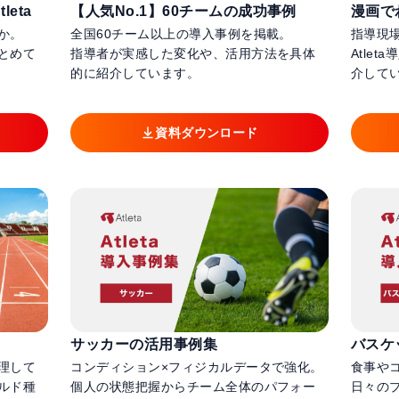
eta
【人気No.1】60チームの成功事例
漫画でわ
か。
全国60チーム以上の導入事例を掲載。
指導現
とめて
指導者が実感した変化や、活用方法を具体
Atle
的に紹介しています。
介して
資料ダウンロード
サッカーの活用事例集
バスケ
理して
コンディション×フィジカルデータで強化。
食事や
ルド種
個人の状態把握からチーム全体のパフォー
日々の