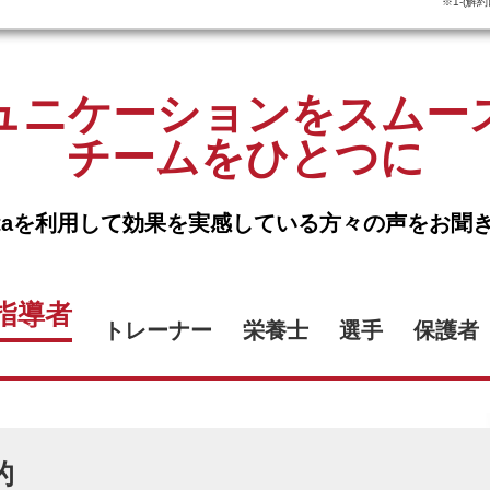
※1-(
ュニケーションを
スムー
チームをひとつに
etaを利用して
効果を実感している方々の
声をお聞
指導者
トレーナー
栄養士
選手
保護者
的