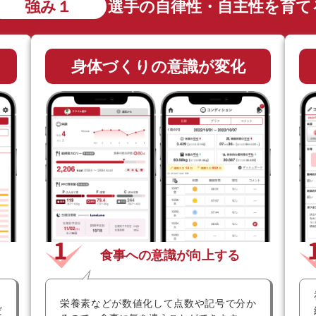
強み１
選手の自律性・自主性を育て
身体づくりの意識が変化
食事への意識が向上する
と
栄養素などが数値化して点数や記号で分か
だ