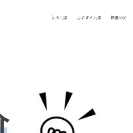
新着記事
おすすめ記事
機能紹介
タグから探す
コンディション
活用
スタッフ向け（指導者）
北海
メンバー向け（選手）
関
よくあるお問い合わせ
中
食事
近