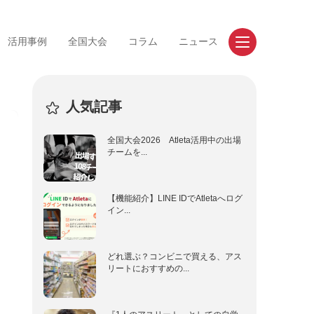
活用事例
全国大会
コラム
ニュース
人気記事
お問い合わせ
資料請求
全国大会2026 Atleta活用中の出場
チームを...
【機能紹介】LINE IDでAtletaへログ
イン...
事例
競技
道/東北
陸上競技
どれ選ぶ？コンビニで買える、アス
東
サッカー
リートにおすすめの...
部
バレーボール
畿
バスケットボール