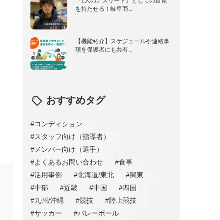
『1人のアスリート』としての自覚
を持たせる！岐阜商...
国
ハンドボール
国
ラグビー
/沖縄
柔道
【機能紹介】スケジュールや連絡事
項を保護者にも共有...
おすすめタグ
#コンディション
#スタッフ向け（指導者）
#メンバー向け（選手）
#よくあるお問い合わせ
#食事
#活用事例
#北海道/東北
#関東
#中部
#近畿
#中国
#四国
#九州/沖縄
#競技
#陸上競技
#サッカー
#バレーボール