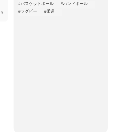
#バスケットボール
#ハンドボール
#ラグビー
#柔道
29