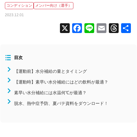
コンディション
メンバー向け（選手）
全国大会
2023.12.01
コラム
X
Facebook
Line
Email
Thr
ニュース
タグから探す
目次
コンディション
スタッフ向け（指導者）
【運動前】水分補給の量とタイミング
メンバー向け（選手）
【運動時】素早い水分補給にはどの飲料が最適？
よくあるお問い合わせ
素早い水分補給には水温何℃が最適？
食事
脱水、熱中症予防、夏バテ資料をダウンロード！
活用事例
北海道/東北
関東
中部