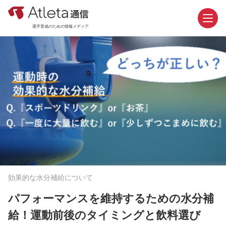
選手育成のための情報メディア
お問い合わせ
資料請求
カテゴリ
新着記事
効果的な水分補給について
おすすめ記事
パフォーマンスを維持するための水分補
機能紹介
給！運動前後のタイミングと飲料選び
活用事例