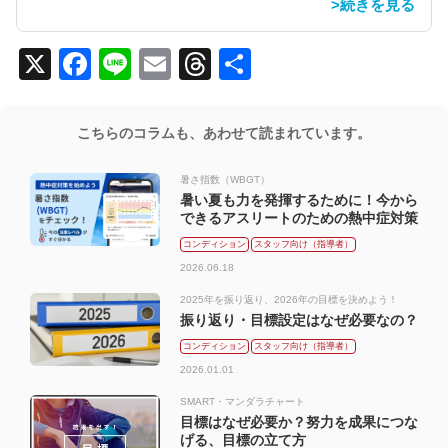
>続きを見る
X
Facebook
Line
Email
Threads
共
有
こちらのコラムも、あわせて読まれています。
暑さ指数（WBGT）
暑い夏も力を発揮するために！今から
できるアスリートのための熱中症対策
コンディション
スタッフ向け（指導者）
メンバー向け（選手）
2026.06.18
2025年を振り返り、2026年の目標を決めよう！
振り返り・目標設定はなぜ必要なの？
コンディション
スタッフ向け（指導者）
メンバー向け（選手）
2026.01.01
SMART・マンダラチャート
目標はなぜ必要か？努力を成果につな
げる、目標の立て方