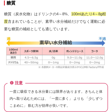
糖質
糖質（炭水化物）はドリンクの4～8%、
100mlあたり4～8g
程
度
含まれていることが、素早い水分補給だけでなく運動に必
要な糖質の補給としても適しています。
注意
一度に吸収できる水分量には限界があります。きちんと体
内へ取り込むためには、「一度に多く」 よりも 「少しずつ
こまめに」 飲む方が効率が良いです。