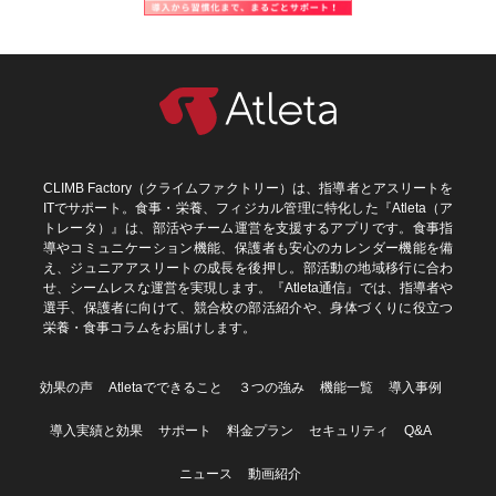
CLIMB Factory（クライムファクトリー）は、指導者とアスリートを
ITでサポート。食事・栄養、フィジカル管理に特化した『Atleta（ア
トレータ）』は、部活やチーム運営を支援するアプリです。食事指
導やコミュニケーション機能、保護者も安心のカレンダー機能を備
え、ジュニアアスリートの成長を後押し。部活動の地域移行に合わ
せ、シームレスな運営を実現します。『Atleta通信』では、指導者や
選手、保護者に向けて、競合校の部活紹介や、身体づくりに役立つ
栄養・食事コラムをお届けします。
効果の声
Atletaでできること
３つの強み
機能一覧
導入事例
導入実績と効果
サポート
料金プラン
セキュリティ
Q&A
ニュース
動画紹介