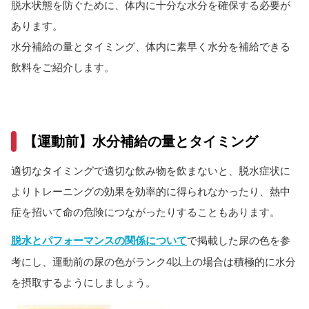
脱水状態を防ぐために、体内に十分な水分を確保する必要が
近畿
あります。
中国
水分補給の量とタイミング、体内に素早く水分を補給できる
四国
飲料をご紹介します。
九州/沖縄
競技
陸上競技
【運動前】水分補給の量とタイミング
サッカー
バレーボール
適切なタイミングで適切な飲み物を飲まないと、脱水症状に
バスケットボール
よりトレーニングの効果を効率的に得られなかったり、熱中
ハンドボール
症を招いて命の危険につながったりすることもあります。
ラグビー
脱水とパフォーマンスの関係について
で掲載した尿の色を参
柔道
考にし、運動前の尿の色がランク4以上の場合は積極的に水分
を摂取するようにしましょう。