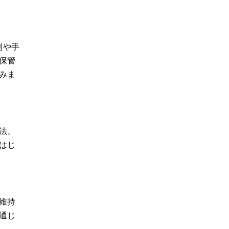
制や手
保管
みま
法、
はじ
維持
通じ