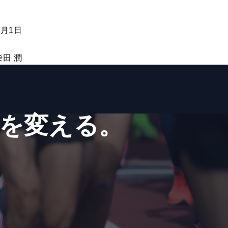
6月1日
田 潤
を​変える。