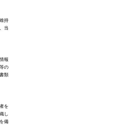
維持
、当
情報
等の
書類
者を
織し
を備