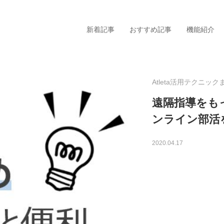
新着記事
おすすめ記事
機能紹介
Atleta活用テクニック
遠隔指導をもっ
ンライン部活
タグから探す
2020.04.17
コンディション
活用
スタッフ向け（指導者）
北海
メンバー向け（選手）
関
よくあるお問い合わせ
中
食事
近