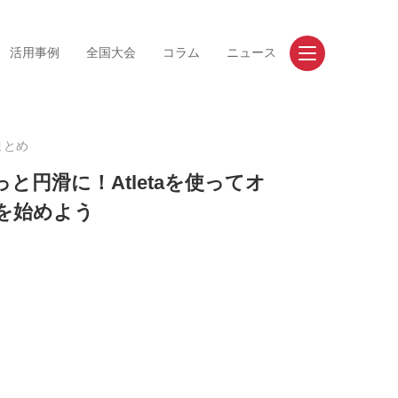
活用事例
全国大会
コラム
ニュース
お問い合わせ
資料請求
まとめ
と円滑に！Atletaを使ってオ
を始めよう
事例
競技
道/東北
陸上競技
東
サッカー
部
バレーボール
畿
バスケットボール