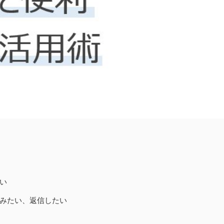
中
四
九州
い
みたい、返信したい