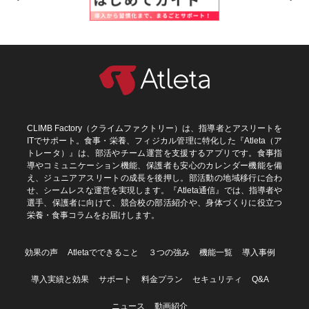
CLIMB Factory（クライムファクトリー）は、指導者とアスリートを
ITでサポート。食事・栄養、フィジカル管理に特化した『Atleta（ア
トレータ）』は、部活やチーム運営を支援するアプリです。食事指
導やコミュニケーション機能、保護者も安心のカレンダー機能を備
え、ジュニアアスリートの成長を後押し。部活動の地域移行に合わ
せ、シームレスな運営を実現します。『Atleta通信』では、指導者や
選手、保護者に向けて、競合校の部活紹介や、身体づくりに役立つ
栄養・食事コラムをお届けします。
効果の声
Atletaでできること
３つの強み
機能一覧
導入事例
導入実績と効果
サポート
料金プラン
セキュリティ
Q&A
ニュース
動画紹介