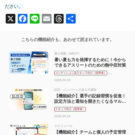
ださい。
X
Facebook
Line
Email
Threads
共
有
こちらの機能紹介も、あわせて読まれています。
暑さ指数（WBGT）
暑い夏も力を発揮するために！今から
できるアスリートのための熱中症対策
コンディション
スタッフ向け（指導者）
メンバー向け（選手）
2026.06.18
設定：メンバーへの未入力通知
【機能紹介】選手の記録習慣を促進！
設定方法と通知を開きたくなるマル秘
テクニック
スタッフ向け（指導者）
2026.05.20
スケジュール
【機能紹介】チームと個人の予定管理