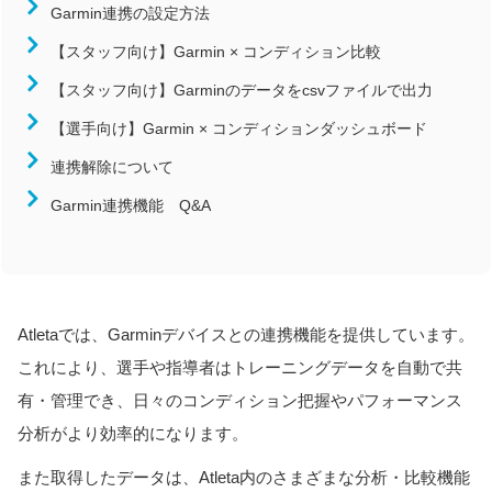
Garmin連携の設定方法
近畿
【スタッフ向け】Garmin × コンディション比較
中国
【スタッフ向け】Garminのデータをcsvファイルで出力
四国
九州/沖縄
【選手向け】Garmin × コンディションダッシュボード
競技
連携解除について
陸上競技
Garmin連携機能 Q&A
サッカー
バレーボール
バスケットボール
ハンドボール
Atletaでは、Garminデバイスとの連携機能を提供しています。
ラグビー
これにより、選手や指導者はトレーニングデータを自動で共
有・管理でき、日々のコンディション把握やパフォーマンス
柔道
分析がより効率的になります。
また取得したデータは、Atleta内のさまざまな分析・比較機能