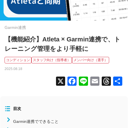
全国大会
コラム
Garmin連携
ニュース
タグから探す
【機能紹介】Atleta × Garmin連携で、ト
レーニング管理をより手軽に
コンディション
コンディション
スタッフ向け（指導者）
メンバー向け（選手）
スタッフ向け（指導者）
2025.08.18
メンバー向け（選手）
X
Facebook
Line
Email
Thr
よくあるお問い合わせ
食事
活用事例
北海道/東北
目次
関東
Garmin連携でできること
中部