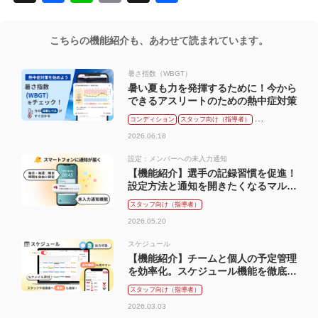
有
こちらの機能紹介も、あわせて読まれています。
暑さ指数（WBGT）
暑い夏も力を発揮するために！今から
できるアスリートのための熱中症対策
コンディション
スタッフ向け（指導者）
メンバー向け（選手）
2026.06.18
設定：メンバーへの未入力通知
【機能紹介】選手の記録習慣を促進！
設定方法と通知を開きたくなるマル秘
テクニック
スタッフ向け（指導者）
2026.05.20
スケジュール
【機能紹介】チームと個人の予定管理
を効率化。スケジュール機能を徹底解
説
スタッフ向け（指導者）
2026.03.03