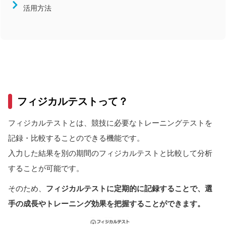
活用方法
近畿
中国
四国
九州/沖縄
競技
陸上競技
フィジカルテストって？
サッカー
バレーボール
フィジカルテストとは、競技に必要なトレーニングテストを
バスケットボール
記録・比較することのできる機能です。
ハンドボール
入力した結果を別の期間のフィジカルテストと比較して分析
することが可能です。
ラグビー
柔道
そのため、
フィジカルテストに定期的に記録することで、選
手の成長やトレーニング効果を把握することができます。