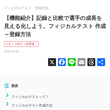
全国大会
フィジカルテスト 登録方法
コラム
【機能紹介】記録と比較で選手の成長を
見える化しよう。フィジカルテスト 作成
ニュース
タグから探す
～登録方法
スタッフ向け（指導者）
コンディション
2024.04.16
スタッフ向け（指導者）
X
Facebook
Line
Email
Thr
メンバー向け（選手）
よくあるお問い合わせ
食事
活用事例
目次
北海道/東北
フィジカルテストって？
関東
フィジカルテスト作成方法
中部