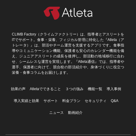
CLIMB Factory（クライムファクトリー）は、指導者とアスリートを
ITでサポート。食事・栄養、フィジカル管理に特化した『Atleta（ア
トレータ）』は、部活やチーム運営を支援するアプリです。食事指
導やコミュニケーション機能、保護者も安心のカレンダー機能を備
え、ジュニアアスリートの成長を後押し。部活動の地域移行に合わ
せ、シームレスな運営を実現します。『Atleta通信』では、指導者や
選手、保護者に向けて、競合校の部活紹介や、身体づくりに役立つ
栄養・食事コラムをお届けします。
効果の声
Atletaでできること
３つの強み
機能一覧
導入事例
導入実績と効果
サポート
料金プラン
セキュリティ
Q&A
ニュース
動画紹介