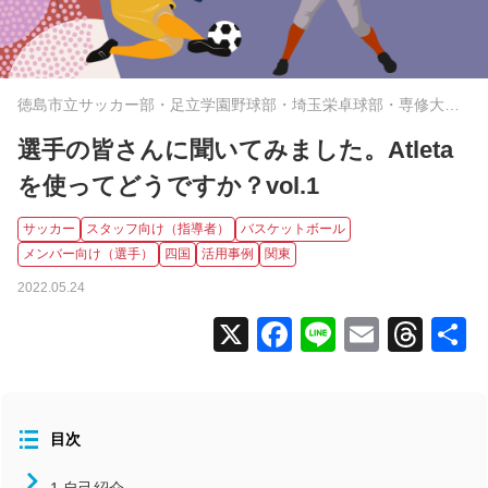
全国大会
コラム
徳島市立サッカー部・足立学園野球部・埼玉栄卓球部・専修大学
ニュース
附属女子バスケ部
タグから探す
選手の皆さんに聞いてみました。Atleta
を使ってどうですか？vol.1
コンディション
サッカー
スタッフ向け（指導者）
バスケットボール
スタッフ向け（指導者）
メンバー向け（選手）
四国
活用事例
関東
メンバー向け（選手）
2022.05.24
よくあるお問い合わせ
X
Facebook
Line
Email
Thr
食事
活用事例
北海道/東北
目次
関東
中部