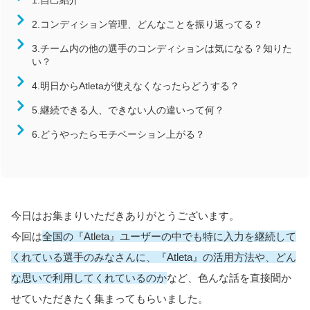
1.自己紹介
近畿
2.コンディション管理、どんなことを振り返ってる？
中国
3.チーム内の他の選手のコンディションは気になる？知りた
四国
い？
九州/沖縄
4.明日からAtletaが使えなくなったらどうする？
競技
5.継続できる人、できない人の違いって何？
陸上競技
6.どうやったらモチベーション上がる？
サッカー
バレーボール
バスケットボール
ハンドボール
今日はお集まりいただきありがとうございます。
ラグビー
今回は
全国の『Atleta』ユーザーの中でも特に入力を継続して
柔道
くれている選手のみなさんに、『Atleta』の活用方法や、どん
な思いで利用してくれているのか
など、色んな話を直接聞か
せていただきたく集まってもらいました。