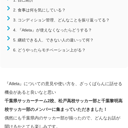
1. 自己紹介
近畿
2. 食事は何を気にしている？
中国
3. コンディション管理、どんなことを振り返ってる？
四国
4. 『Atleta』が使えなくなったらどうする？
九州/沖縄
5. 継続できる人、できない人の違いって何？
競技
6. どうやったらモチベーション上がる？
陸上競技
サッカー
バレーボール
バスケットボール
『
Atleta』について
の
意見や使い方を、
ざっくばらんに話せる
ハンドボール
機会があると良いなと思い
ラグビー
千葉県サッカーチーム2校、
松戸高校サッカー部
と
千葉黎明高
柔道
校サッカー部のメンバーに
集まっていただきました！
偶然にも千葉県内のサッカー部が揃ったので、どんなお話が
聞けるかとても楽しみです。