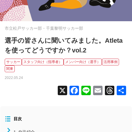
全国大会
コラム
市立松戸サッカー部・千葉黎明サッカー部
ニュース
タグから探す
選手の皆さんに聞いてみました。Atleta
を使ってどうですか？vol.2
コンディション
サッカー
スタッフ向け（指導者）
メンバー向け（選手）
活用事例
スタッフ向け（指導者）
関東
メンバー向け（選手）
2022.05.24
よくあるお問い合わせ
X
Facebook
Line
Email
Thr
食事
活用事例
北海道/東北
目次
関東
中部