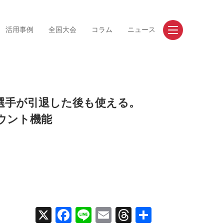
活用事例
全国大会
コラム
ニュース
お問い合わせ
資料請求
選手が引退した後も使える。
カウント機能
事例
競技
道/東北
陸上競技
東
サッカー
部
バレーボール
X
Facebook
Line
Email
Threads
共
畿
バスケットボール