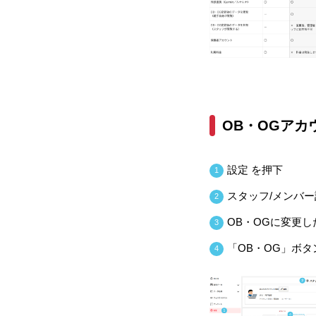
OB・OGアカ
設定 を押下
1
スタッフ/メンバー
2
OB・OGに変更
3
「OB・OG」ボタ
4