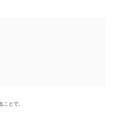
有
国
ハンドボール
国
ラグビー
/沖縄
柔道
ることで、