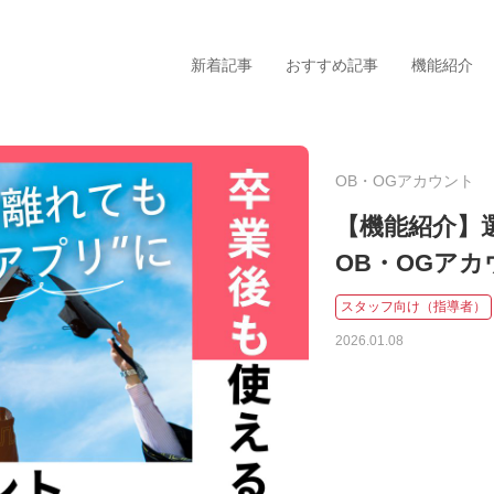
新着記事
おすすめ記事
機能紹介
OB・OGアカウント
【機能紹介】
OB・OGア
タグから探す
スタッフ向け（指導者）
2026.01.08
コンディション
活用
スタッフ向け（指導者）
北海
メンバー向け（選手）
関
よくあるお問い合わせ
中
食事
近