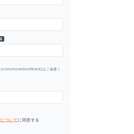
須
mo/ezweb/softbank)はご遠慮く
いについて
に同意する