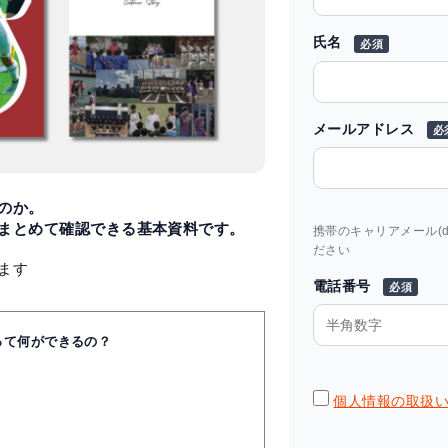
氏名
必須
メールアドレス
必
のか。
まとめて確認できる基本資料です。
携帯のキャリアメール(doco
ださい
ます
電話番号
必須
）って何ができるの？
個人情報の取扱