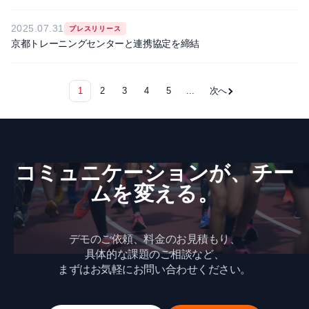
2025.07.31
プレスリリース
京都トレーニングセンターと連携協定を締結
1
2
3
4
5
...
次へ
コミュニケーションが、​チー
ムを​変える。
デモのご依頼、料金のお見積もり、
具体的な課題のご相談など、
まずはお気軽にお問い合わせください。