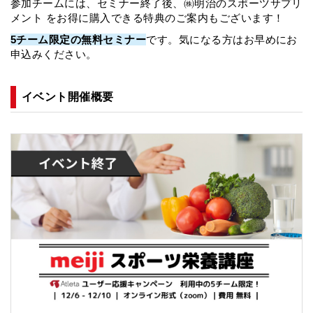
o
s
参加チームには、セミナー終了後、㈱明治のスポーツサプリ
メント をお得に購入できる特典のご案内もございます！
o
5チーム限定の無料セミナー
です。気になる方はお早めにお
k
申込みください。
イベント開催概要