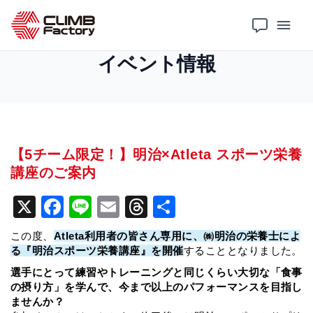
ホーム
イベント情報
【5チーム限定！】明治×Atleta スポーツ栄養講座のご案内
イベント情報
【5チーム限定！】明治×Atleta スポーツ栄養
講座のご案内
X
F
Li
E
T
共
a
n
m
hr
有
この度、
Atleta利用者の皆さん専用に、㈱明治の栄養士によ
c
e
ai
e
る『明治スポーツ栄養講座』を開催
することとなりました。
e
l
a
選手にとって練習やトレーニングと同じくらい大切な「食事
の摂り方」を学んで、今まで以上のパフォーマンスを目指し
b
d
ませんか？