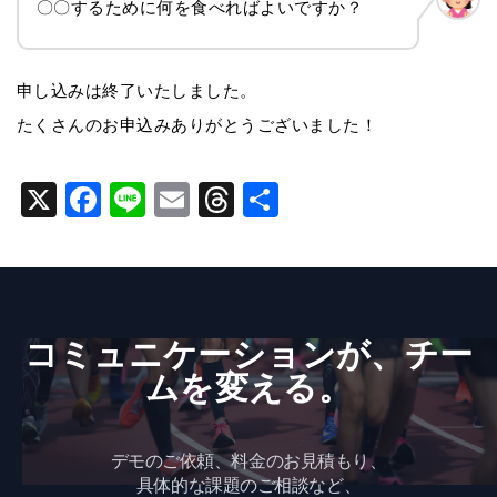
〇〇するために何を食べればよいですか？
申し込みは終了いたしました。
たくさんのお申込みありがとうございました！
X
F
Li
E
T
共
a
n
m
hr
有
c
e
ai
e
e
l
a
b
d
コミュニケーションが、​チー
o
s
ムを​変える。
o
k
デモのご依頼、料金のお見積もり、
具体的な課題のご相談など、