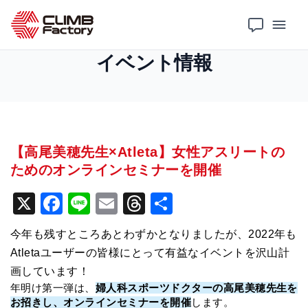
ホーム
イベント情報
【高尾美穂先生×Atleta】女性アスリートのためのオンラインセミナーを開催
イベント情報
【高尾美穂先生×Atleta】女性アスリートの
ためのオンラインセミナーを開催
X
F
Li
E
T
共
a
n
m
hr
有
今年も残すところあとわずかとなりましたが、2022年も
c
e
ai
e
Atletaユーザーの皆様にとって有益なイベントを沢山計
e
l
a
画しています！
b
d
年明け第一弾は、
婦人科スポーツドクターの高尾美穂先生を
お招きし、オンラインセミナーを開催
します。