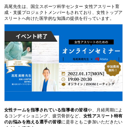
o
s
高尾先生は、国立スポーツ科学センター 女性アスリート育
o
成・支援プロジェクトメンバーもされており、女性トップア
k
スリートへ向けた医学的な知識の提供を行っています。
女性チームを指導されている指導者の皆様
や、月経周期によ
るコンディショニング、疲労骨折など、
女性アスリート特有
のお悩みを抱える選手の皆様
に是非ともご参加いただきたい