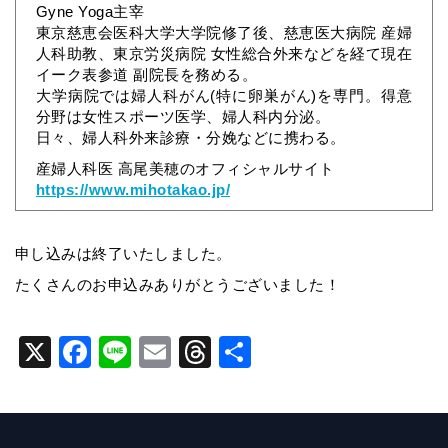
Gyne Yoga主宰
東京慈恵会医科大学大学院修了後、慈恵医大病院 産婦
人科助教、東京労災病院 女性総合外来などを経て現在
イーク表参道 副院長を務める。
大学病院では婦人科がん(特に卵巣がん)を専門。得意
分野は女性スポーツ医学、婦人科内分泌。
日々、婦人科外来診療・分娩などに携わる。
産婦人科医 高尾美穂のオフィシャルサイト
https://www.mihotakao.jp/
申し込みは終了いたしました。
たくさんのお申込みありがとうございました！
X
F
Li
E
T
共
a
n
m
hr
有
c
e
ai
e