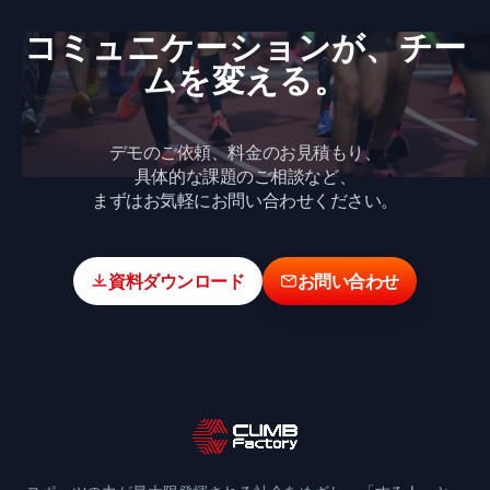
e
l
a
b
d
コミュニケーションが、​チー
o
s
ムを​変える。
o
k
デモのご依頼、料金のお見積もり、
具体的な課題のご相談など、
まずはお気軽にお問い合わせください。
資料ダウンロード
お問い合わせ