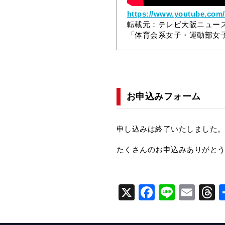
https://www.youtube.com
転載元：テレビ大阪ニュー
「体育会系女子・運動部女
お申込みフォーム
申し込みは終了いたしました
たくさんのお申込みありがと
X
F
Li
E
a
n
m
h
c
e
ai
e