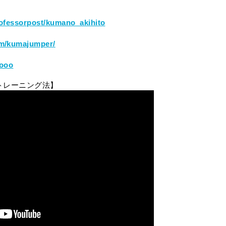
rofessorpost/kumano_akihito
om/kumajumper/
nooo
トレーニング法】