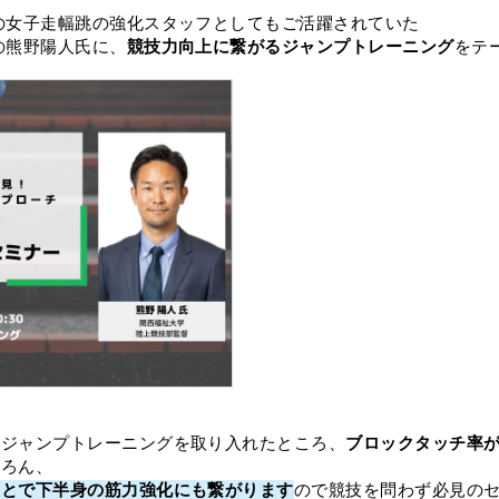
r
有
の女子走幅跳の強化スタッフとしてもご活躍されていた
の熊野陽人氏に、
競技力向上に繋がるジャンプトレーニング
をテ
度ジャンプトレーニングを取り入れたところ、
ブロックタッチ率
ちろん、
ことで下半身の筋力強化にも繋がります
ので競技を問わず必見の