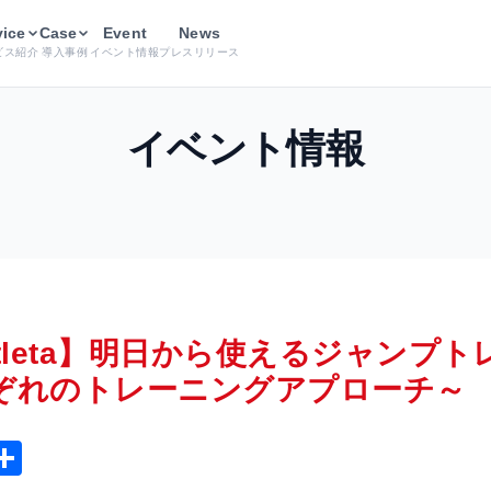
氏×Atleta】明日から使えるジャンプトレーニングセミナー～男女
vice
Case
Event
News
ビス紹介
導入事例
イベント情報
プレスリリース
イベント情報
tleta】明日から使えるジャンプ
ぞれのトレーニングアプローチ～
T
共