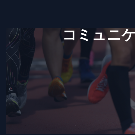
e
l
a
b
d
o
s
コミュニケ
o
k