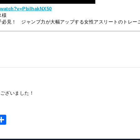
/watch?v=PbiIhakNX50
ス様
子必見！ ジャンプ力が大幅アップする女性アスリートのトレー
。
うございました！
T
共
r
有