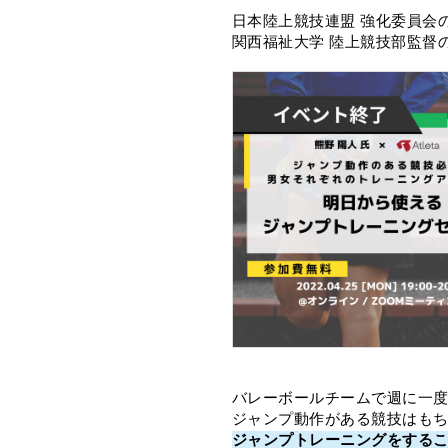
a
n
m
h
日本陸上競技連盟 強化委員会
c
e
ai
e
関西福祉大学 陸上競技部監督
e
l
a
b
d
o
s
o
k
バレーボールチームで週に一
ジャンプ動作がある競技はも
ジャンプトレーニングをする