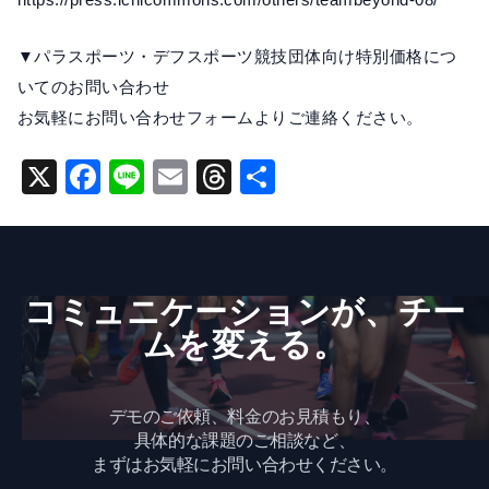
▼パラスポーツ・デフスポーツ競技団体向け特別価格につ
いてのお問い合わせ
お気軽に
お問い合わせフォーム
よりご連絡ください。
X
F
Li
E
T
共
a
n
m
hr
有
c
e
ai
e
e
l
a
コミュニケーションが、​チー
b
d
ムを​変える。
o
s
o
k
デモのご依頼、料金のお見積もり、
具体的な課題のご相談など、
まずはお気軽にお問い合わせください。