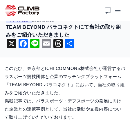
ホーム
ニュース
メディア掲載
TEAM BEYOND パラコネクトにて当社の取り組みをご紹介いただきました
2026.06.16
メディア掲載
TEAM BEYOND パラコネクトにて当社の取り組
みをご紹介いただきました
X
F
Li
E
T
共
a
n
m
hr
有
c
e
ai
e
このたび、東京都とICHI COMMONS株式会社が運営するパ
e
l
a
ラスポーツ競技団体と企業のマッチングプラットフォーム
b
d
「TEAM BEYOND パラコネクト」において、当社の取り組
o
s
みをご紹介いただきました。
o
掲載記事では、パラスポーツ・デフスポーツの発展に向け
k
た企業との連携事例として、当社の活動や支援内容につい
て取り上げていただいております。