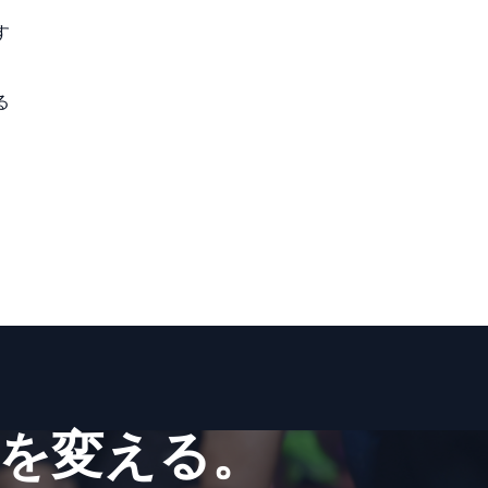
す
る
を​変える。