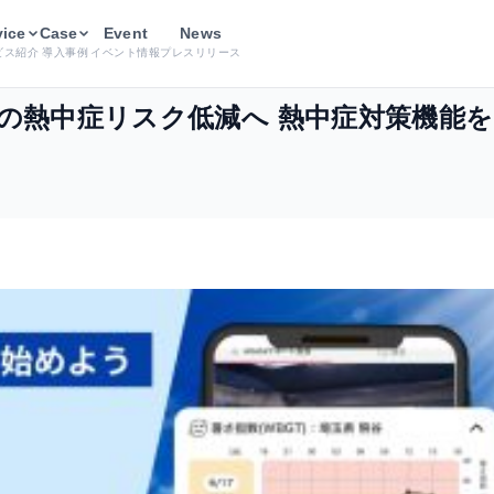
動・スポーツ現場の熱中症リスク低減へ 熱中症対策機能をリリース
vice
Case
Event
News
ビス紹介
導入事例
イベント情報
プレスリリース
の熱中症リスク低減へ 熱中症対策機能
共
有