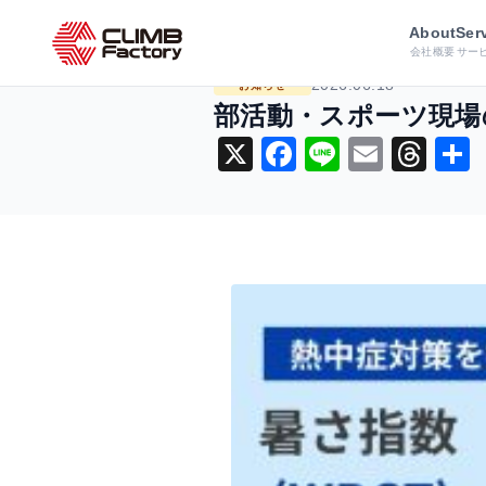
ホーム
ニュース
お知らせ
部活
About
Ser
会社概要
サー
2026.06.18
お知らせ
部活動・スポーツ現場
X
F
Li
E
T
a
n
m
hr
c
e
ai
e
e
l
a
b
d
o
s
o
k