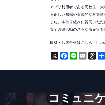
アプリ利用者である高校生・大
る正しい知識や実践的な対策情
また、本取り組みに賛同いただ
安全啓発活動のさらなる充実を
取材・お問合せはこちら
http
X
F
Li
E
T
a
n
m
hr
c
e
ai
e
e
l
a
b
d
o
s
コミュニケ
o