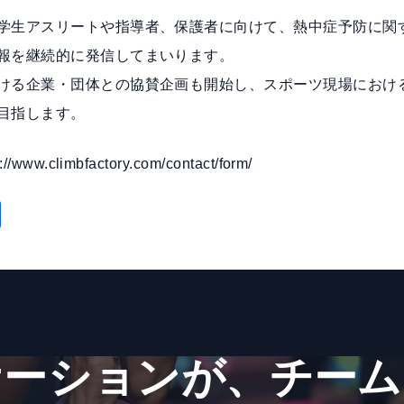
学生アスリートや指導者、保護者に向けて、熱中症予防に関
報を継続的に発信してまいります。
ける企業・団体との協賛企画も開始し、スポーツ現場におけ
目指します。
s://www.climbfactory.com/contact/form/
共
有
ーションが、​チーム