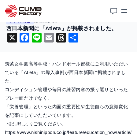
ホーム
ニュース
メディア掲載
西日本新聞に「Atleta」が掲載されました。
2018.08.19
メディア掲載
西日本新聞に「Atleta」が掲載されました。
X
F
Li
E
T
共
a
n
m
hr
有
c
e
ai
e
筑紫女学園高等学校・ハンドボール部様にご利用いただい
e
l
a
ている「Atleta」の導入事例が西日本新聞に掲載されまし
b
d
た。
o
s
コンディション管理や毎日の練習内容の振り返りといった
o
プレー面だけでなく、
k
「栄養管理」といった内面の重要性や生徒自らの意識変化
を記事にしていただいています。
下記URLよりご覧ください。
https://www.nishinippon.co.jp/feature/education_now/article/