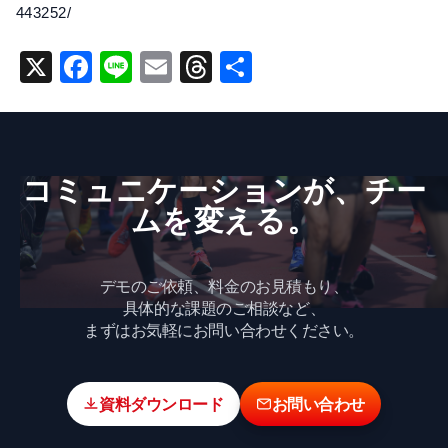
443252/
X
F
Li
E
T
共
a
n
m
hr
有
c
e
ai
e
e
l
a
コミュニケーションが、​チー
b
d
ムを​変える。
o
s
o
k
デモのご依頼、料金のお見積もり、
具体的な課題のご相談など、
まずはお気軽にお問い合わせください。
資料ダウンロード
お問い合わせ