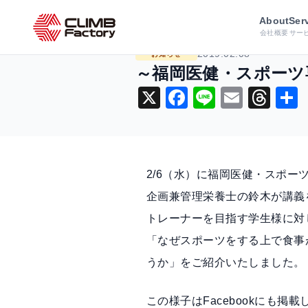
ホーム
ニュース
お知らせ
～福岡
About
Ser
会社概要
サー
2019.02.08
お知らせ
～福岡医健・スポーツ専門学
X
F
Li
E
T
a
n
m
hr
c
e
ai
e
e
l
a
2/6（水）に福岡医健・スポーツ
b
d
企画兼管理栄養士の鈴木が講義
o
s
トレーナーを目指す学生様に対
o
「なぜスポーツをする上で食事
k
うか」をご紹介いたしました。
この様子はFacebookにも