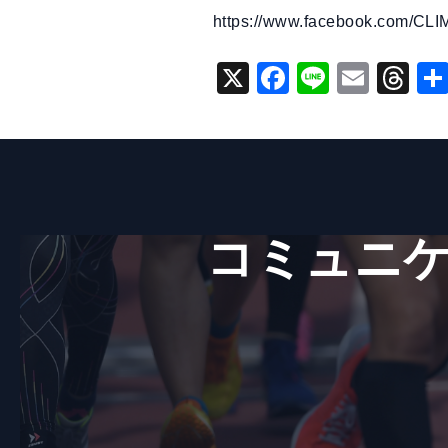
https://www.facebook.com/CLI
X
F
Li
E
T
a
n
m
hr
c
e
ai
e
e
l
a
b
d
o
s
コミュニケ
o
k