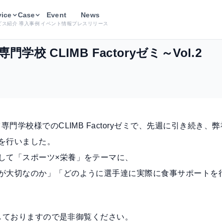
医健・スポーツ専門学校 CLIMB Factoryゼミ～Vol.2
vice
Case
Event
News
ビス紹介
導入事例
イベント情報
プレスリリース
校 CLIMB Factoryゼミ～Vol.2
共
有
専門学校様でのCLIMB Factoryゼミで、先週に引き続き、弊
を行いました。
して「スポーツ×栄養」をテーマに、
が大切なのか」「どのように選手達に実際に食事サポートを
掲載しておりますので是非御覧ください。