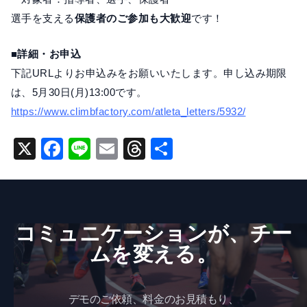
選手を支える
保護者のご参加も大歓迎
です！
■詳細・お申込
下記URLよりお申込みをお願いいたします。申し込み期限
は、5月30日(月)13:00です。
https://www.climbfactory.com/atleta_letters/5932/
X
F
Li
E
T
共
a
n
m
hr
有
c
e
ai
e
e
l
a
コミュニケーションが、​チー
b
d
ムを​変える。
o
s
o
k
デモのご依頼、料金のお見積もり、