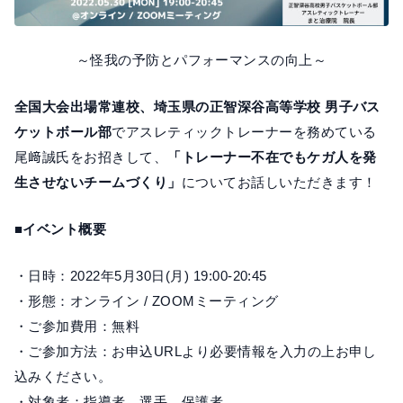
～怪我の予防とパフォーマンスの向上～
全国大会出場常連校、埼玉県の正智深谷高等学校 男子バス
ケットボール部
でアスレティックトレーナーを務めている
尾﨑誠氏をお招きして、
「トレーナー不在でもケガ人を発
生させないチームづくり」
についてお話しいただきます！
■イベント概要
・日時：2022年5月30日(月) 19:00-20:45
・形態：オンライン / ZOOMミーティング
・ご参加費用：無料
・ご参加方法：お申込URLより必要情報を入力の上お申し
込みください。
・対象者：指導者、選手、保護者