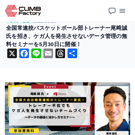
ホーム
ニュース
セミナー情報
全国常連校バスケットボール部トレーナー尾﨑誠氏を招き、ケガ人を発生させないデータ管理の無料セミナーを5月30日に開催！
2022.05.20
セミナー情報
全国常連校バスケットボール部トレーナー尾﨑誠
氏を招き、ケガ人を発生させないデータ管理の無
料セミナーを5月30日に開催！
X
F
Li
E
T
共
a
n
m
hr
有
c
e
ai
e
e
l
a
b
d
o
s
o
k