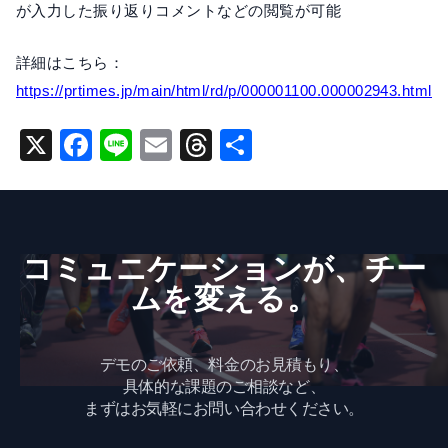
が入力した振り返りコメントなどの閲覧が可能
詳細はこちら：
https://prtimes.jp/main/html/rd/p/000001100.000002943.html
X
F
Li
E
T
共
a
n
m
hr
有
c
e
ai
e
e
l
a
コミュニケーションが、​チー
b
d
ムを​変える。
o
s
o
k
デモのご依頼、料金のお見積もり、
具体的な課題のご相談など、
まずはお気軽にお問い合わせください。