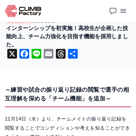
ホーム
ニュース
プレスリリース
インターンシップを初実施！高校生が企画した技能向上、チーム力強化を目指す機能を採用しました。
2022.12.14
プレスリリース
インターンシップを初実施！高校生が企画した技
能向上、チーム力強化を目指す機能を採用しまし
た。
X
F
Li
E
T
共
a
n
m
hr
有
c
e
ai
e
e
l
a
～練習や試合の振り返り記録の閲覧で選手の相
b
d
互理解を深める「チーム機能」を追加～
o
s
o
12月14日（水）より、チームメイトの振り返り記録を
k
閲覧することでコンディションや考えを知ることができ