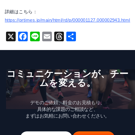
詳細はこちら：
https://prtimes.jp/main/html/rd/p/000001127.000002943.html
X
F
Li
E
T
共
a
n
m
hr
有
c
e
ai
e
e
l
a
コミュニケーションが、​チー
b
d
ムを​変える。
o
s
o
k
デモのご依頼、料金のお見積もり、
具体的な課題のご相談など、
まずはお気軽にお問い合わせください。