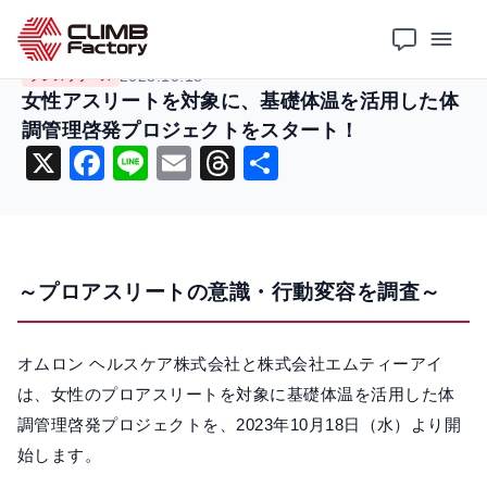
ホーム
ニュース
プレスリリース
女性アスリートを対象に、基礎体温を活用した体調管理啓発プロジェクトをスタート！
2023.10.18
プレスリリース
女性アスリートを対象に、基礎体温を活用した体
調管理啓発プロジェクトをスタート！
X
F
Li
E
T
共
a
n
m
hr
有
c
e
ai
e
e
l
a
～プロアスリートの意識・行動変容を調査～
b
d
o
s
o
オムロン ヘルスケア株式会社と株式会社エムティーアイ
は、女性のプロアスリートを対象に基礎体温を活用した体
k
調管理啓発プロジェクトを、2023年10月18日（水）より開
始します。