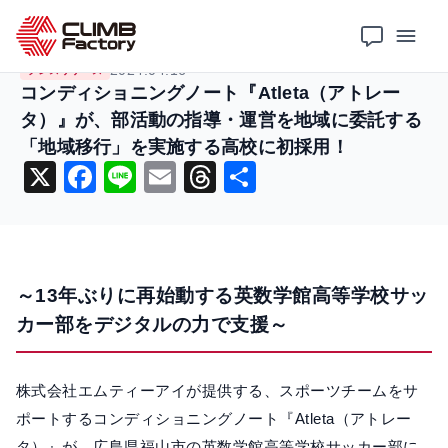
ホーム
ニュース
プレスリリース
コンディショニングノート『Atleta（アトレータ）』が、部活動の指導・運営を地域に委託する「地域移行」を実施する高校に初採用！
2024.04.16
プレスリリース
コンディショニングノート『Atleta（アトレー
タ）』が、部活動の指導・運営を地域に委託する
「地域移行」を実施する高校に初採用！
X
F
Li
E
T
共
a
n
m
hr
有
c
e
ai
e
e
l
a
～13年ぶりに再始動する英数学館高等学校サッ
b
d
カー部をデジタルの力で支援～
o
s
o
株式会社エムティーアイが提供する、スポーツチームをサ
k
ポートするコンディショニングノート『Atleta（アトレー
タ）』が、広島県福山市の英数学館高等学校サッカー部に