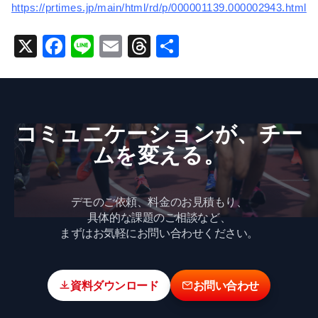
https://prtimes.jp/main/html/rd/p/000001139.000002943.html
X
F
Li
E
T
共
a
n
m
hr
有
c
e
ai
e
e
l
a
コミュニケーションが、​チー
b
d
ムを​変える。
o
s
o
k
デモのご依頼、料金のお見積もり、
具体的な課題のご相談など、
まずはお気軽にお問い合わせください。
資料ダウンロード
お問い合わせ