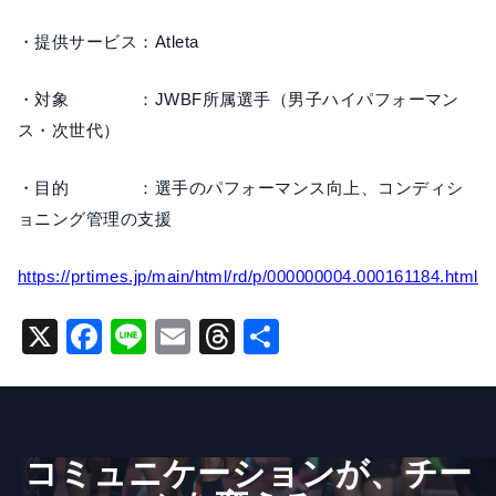
・提供サービス：Atleta
・対象 ：JWBF所属選手（男子ハイパフォーマン
ス・次世代）
・目的 ：選手のパフォーマンス向上、コンディシ
ョニング管理の支援
https://prtimes.jp/main/html/rd/p/000000004.000161184.html
X
F
Li
E
T
共
a
n
m
hr
有
c
e
ai
e
e
l
a
コミュニケーションが、​チー
b
d