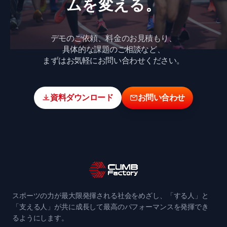
ムを​変える。
o
s
o
k
デモのご依頼、料金のお見積もり、
具体的な課題のご相談など、
まずはお気軽にお問い合わせください。
資料ダウンロード
お問い合わせ
スポーツの力が最大限発揮される社会をめざし、「する人」と
「支える人」が共に成長して最高のパフォーマンスを発揮でき
るようにします。