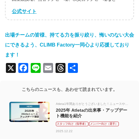
公式サイト
出場チームの皆様、持てる力を振り絞り、悔いのない大会
にできるよう、CLIMB Factory一同心より応援しており
ます！
X
Facebook
Line
Email
Threads
共
有
こちらのニュースも、あわせて読まれています。
Atleta1年間ありがとうございました！ニュースやア
ップデート、小さな機能改善までおさらい
2025年 Atletaの出来事・アップデー
ト機能を紹介
スタッフ向け（指導者）
メンバー向け（選手）
2025.12.22