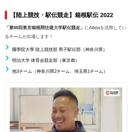
【陸上競技・駅伝競走】箱根駅伝 2022
「第98回東京箱根間往復大学駅伝競走」
にAtletaを活用してい
るチームが出場します！
國學院大學 陸上競技部 男子駅伝部（神奈川県）
明治大学 体育会競走部（東京都）
他3チーム（神奈川県2チーム、埼玉県1チーム）