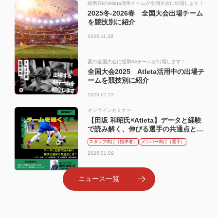
総勢70のAtleta活用チームが全国大会に出場します！
2025冬-2026春 全国大会出場チーム
を競技別に紹介
2025.11.28
夏の全国大会に総勢84チームが出場します！
全国大会2025 Atleta活用中の出場チ
ームを競技別に紹介
2025.07.23
オンラインセミナー
【田坂 和昭氏×Atleta】データと経験
で読み解く、伸びる選手の共通点と
は？ ～プロ、大学サッカー指導を通
スタッフ向け（指導者）
メンバー向け（選手）
じて培った田坂流・育成の視点～（お
2025.01.09
申込みは終了しました）
ニュース一覧