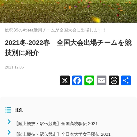
全国大会
コラム
総勢39のAtleta活用チームが全国大会に出場します！
ニュース
タグから探す
2021冬-2022春 全国大会出場チームを競
技別に紹介
コンディション
2021.12.06
スタッフ向け（指導者）
X
Facebook
Line
Email
Thr
メンバー向け（選手）
よくあるお問い合わせ
食事
活用事例
目次
北海道/東北
【陸上競技・駅伝競走】全国高校駅伝 2021
関東
【陸上競技・駅伝競走】全日本大学女子駅伝 2021
中部