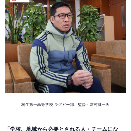
o
s
o
k
桐生第一高等学校 ラグビー部、監督・霜村誠一氏
「学校、地域から必要とされる人・チームにな