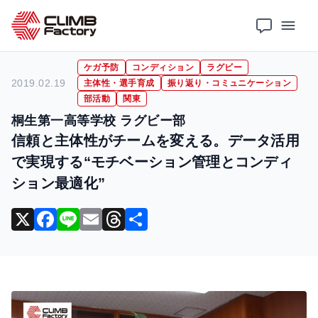
ホーム
導入事例
ケガ予防
信頼と主体性がチームを変える。データ活用で実現する“モチベーション管理とコンディション最適化”
ケガ予防
コンディション
ラグビー
2019.02.19
主体性・選手育成
振り返り・コミュニケーション
部活動
関東
桐生第一高等学校 ラグビー部
信頼と主体性がチームを変える。データ活用
で実現する“モチベーション管理とコンディ
ション最適化”
X
F
Li
E
T
共
a
n
m
hr
有
c
e
ai
e
e
l
a
b
d