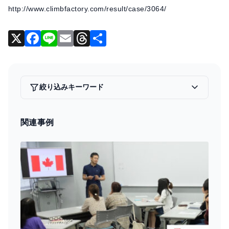
http://www.climbfactory.com/result/case/3064/
X
F
Li
E
T
共
a
n
m
hr
有
c
e
ai
e
e
l
a
絞り込みキーワード
b
d
o
s
関連事例
o
k