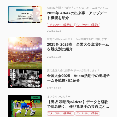
Atleta1年間ありがとうございました！ニュースやア
ップデート、小さな機能改善までおさらい
2025年 Atletaの出来事・アップデー
ト機能を紹介
スタッフ向け（指導者）
メンバー向け（選手）
2025.12.22
総勢70のAtleta活用チームが全国大会に出場します！
2025冬-2026春 全国大会出場チーム
を競技別に紹介
2025.11.28
夏の全国大会に総勢84チームが出場します！
全国大会2025 Atleta活用中の出場チ
ームを競技別に紹介
2025.07.23
オンラインセミナー
【田坂 和昭氏×Atleta】データと経験
で読み解く、伸びる選手の共通点と
は？ ～プロ、大学サッカー指導を通
スタッフ向け（指導者）
メンバー向け（選手）
じて培った田坂流・育成の視点～（お