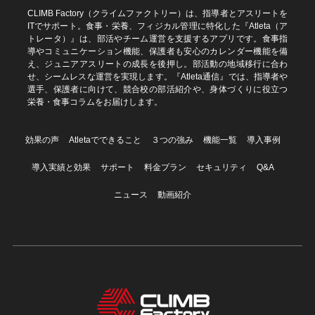
CLIMB Factory（クライムファクトリー）は、指導者とアスリートを
ITでサポート。食事・栄養、フィジカル管理に特化した『Atleta（ア
トレータ）』は、部活やチーム運営を支援するアプリです。食事指
導やコミュニケーション機能、保護者も安心のカレンダー機能を備
え、ジュニアアスリートの成長を後押し。部活動の地域移行に合わ
せ、シームレスな運営を実現します。『Atleta通信』では、指導者や
選手、保護者に向けて、競合校の部活紹介や、身体づくりに役立つ
栄養・食事コラムをお届けします。
効果の声
Atletaでできること
３つの強み
機能一覧
導入事例
導入実績と効果
サポート
料金プラン
セキュリティ
Q&A
ニュース
動画紹介