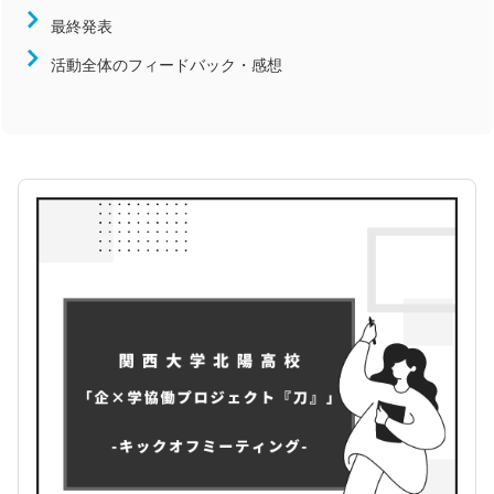
近畿
最終発表
中国
活動全体のフィードバック・感想
四国
九州/沖縄
競技
陸上競技
サッカー
バレーボール
バスケットボール
ハンドボール
ラグビー
柔道