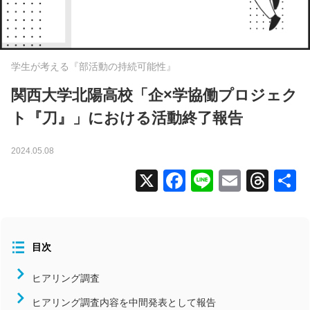
全国大会
コラム
学生が考える『部活動の持続可能性』
ニュース
タグから探す
関西大学北陽高校「企×学協働プロジェク
ト『刀』」における活動終了報告
コンディション
2024.05.08
スタッフ向け（指導者）
X
Facebook
Line
Email
Thr
メンバー向け（選手）
よくあるお問い合わせ
食事
活用事例
目次
北海道/東北
ヒアリング調査
関東
ヒアリング調査内容を中間発表として報告
中部