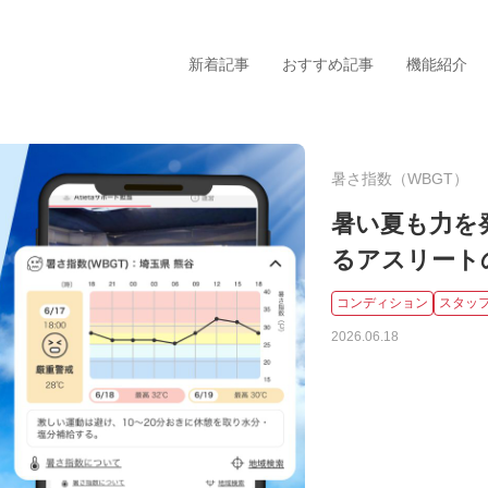
新着記事
おすすめ記事
機能紹介
暑さ指数（WBGT）
暑い夏も力を
るアスリート
タグから探す
コンディション
スタッ
2026.06.18
コンディション
活用
スタッフ向け（指導者）
北海
メンバー向け（選手）
関
よくあるお問い合わせ
中
食事
近