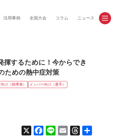
活用事例
全国大会
コラム
ニュース
お問い合わせ
資料請求
発揮するために！今からでき
のための熱中症対策
フ向け（指導者）
メンバー向け（選手）
事例
競技
道/東北
陸上競技
東
サッカー
部
バレーボール
X
Facebook
Line
Email
Threads
共
畿
バスケットボール