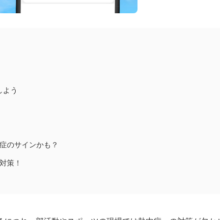
中
四
九州
しよう
症のサインかも？
対策！