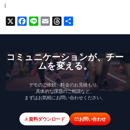
l
X
F
Li
E
T
共
a
n
m
hr
有
c
e
ai
e
e
l
a
コミュニケーションが、​チー
b
d
ムを​変える。
o
s
o
k
デモのご依頼、料金のお見積もり、
具体的な課題のご相談など、
まずはお気軽にお問い合わせください。
資料ダウンロード
お問い合わせ