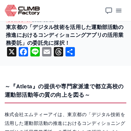
ホーム
ニュース
プレスリリース
東京都の「デジタル技術を活用した運動部活動の推進におけるコンディショニングアプリの活用業務委託」の委託先に採択！
2022.11.25
プレスリリース
東京都の「デジタル技術を活用した運動部活動の
推進におけるコンディショニングアプリの活用業
務委託」の委託先に採択！
X
F
Li
E
T
共
a
n
m
hr
有
c
e
ai
e
e
l
a
～『Atleta』の提供や専門家派遣で都立高校の
b
d
運動部活動等の質の向上を図る～
o
s
o
株式会社エムティーアイは、東京都の「デジタル技術を
k
活用した運動部活動の推進におけるコンディショニング