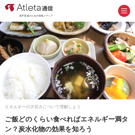
選手育成のための情報メディア
お問い合わせ
資料請求
カテゴリ
新着記事
エネルギーの大切さについて理解しよう
おすすめ記事
ご飯どのくらい食べればエネルギー満タ
機能紹介
ン？炭水化物の効果を知ろう
活用事例