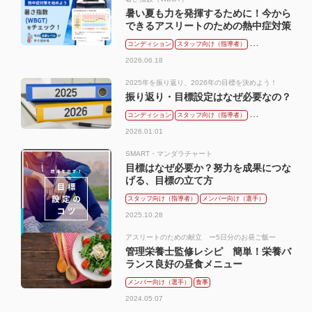
暑い夏も力を発揮するために！今から
できるアスリートのための熱中症対策
コンディション
スタッフ向け（指導者）
メンバー向け（選手）
2026.06.18
2025年を振り返り、2026年の目標を決めよう！
振り返り・目標設定はなぜ必要なの？
コンディション
スタッフ向け（指導者）
メンバー向け（選手）
2026.01.01
SMART・マンダラチャート
目標はなぜ必要か？努力を成果につな
げる、目標の立て方
スタッフ向け（指導者）
メンバー向け（選手）
2025.10.28
アスリートのための献立 ー5日分のお昼ご飯ー
管理栄養士監修レシピ 簡単！栄養バ
ランス良好の昼食メニュー
メンバー向け（選手）
食事
2024.05.07