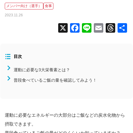
メンバー向け（選手）
食事
全国大会
2023.11.26
コラム
X
Facebook
Line
Email
Thr
ニュース
タグから探す
目次
コンディション
スタッフ向け（指導者）
運動に必要な3大栄養素とは？
メンバー向け（選手）
普段食べているご飯の量を確認してみよう！
よくあるお問い合わせ
食事
活用事例
北海道/東北
運動に必要なエネルギーの大部分はご飯などの炭水化物から
関東
摂取できます。
中部
普段食べているご飯の量がどのくらいか知っていますか？