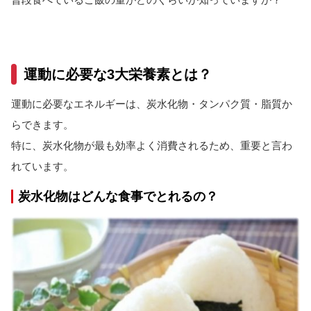
近畿
中国
四国
運動に必要な3大栄養素とは？
九州/沖縄
競技
運動に必要なエネルギーは、炭水化物・タンパク質・脂質か
陸上競技
らできます。
特に、炭水化物が最も効率よく消費されるため、重要と言わ
サッカー
れています。
バレーボール
バスケットボール
炭水化物はどんな食事でとれるの？
ハンドボール
ラグビー
柔道