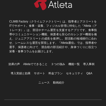
CLIMB Factory（クライムファクトリー）は、指導者とアスリートを
ITでサポート。食事・栄養、フィジカル管理に特化した『Atleta（ア
トレータ）』は、部活やチーム運営を支援するアプリです。食事指
導やコミュニケーション機能、保護者も安心のカレンダー機能を備
え、ジュニアアスリートの成長を後押し。部活動の地域移行に合わ
せ、シームレスな運営を実現します。『Atleta通信』では、指導者や
選手、保護者に向けて、競合校の部活紹介や、身体づくりに役立つ
栄養・食事コラムをお届けします。
効果の声
Atletaでできること
３つの強み
機能一覧
導入事例
導入実績と効果
サポート
料金プラン
セキュリティ
Q&A
ニュース
動画紹介