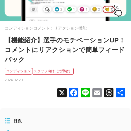
全国大会
コラム
コンディションコメント：リアクション機能
ニュース
タグから探す
【機能紹介】選手のモチベーションUP！
コメントにリアクションで簡単フィード
コンディション
バック
スタッフ向け（指導者）
コンディション
スタッフ向け（指導者）
メンバー向け（選手）
2024.02.20
よくあるお問い合わせ
X
Facebook
Line
Email
Thr
食事
活用事例
北海道/東北
関東
目次
中部