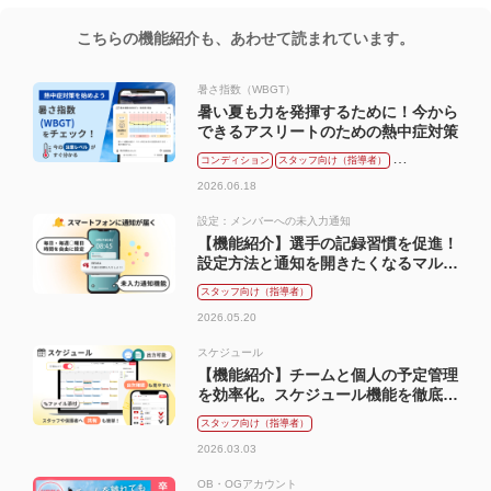
こちらの機能紹介も、あわせて読まれています。
暑さ指数（WBGT）
暑い夏も力を発揮するために！今から
できるアスリートのための熱中症対策
コンディション
スタッフ向け（指導者）
メンバー向け（選手）
2026.06.18
設定：メンバーへの未入力通知
【機能紹介】選手の記録習慣を促進！
設定方法と通知を開きたくなるマル秘
テクニック
スタッフ向け（指導者）
2026.05.20
スケジュール
【機能紹介】チームと個人の予定管理
を効率化。スケジュール機能を徹底解
説
スタッフ向け（指導者）
2026.03.03
OB・OGアカウント