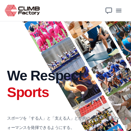
We Respect
Sports
スポーツを​「する​人」と​「支える​人」とが共に​成長し、
​最高の​パフ
ォーマンスを​発揮できるように​する。