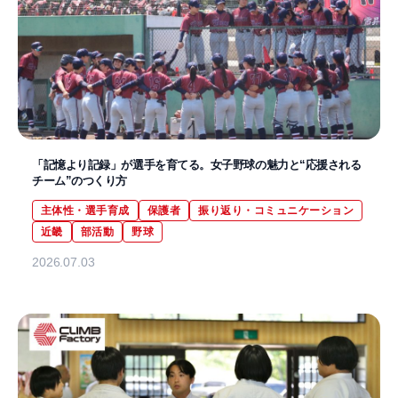
「記憶より記録」が選手を育てる。女子野球の魅力と“応援される
チーム”のつくり方
主体性・選手育成
保護者
振り返り・コミュニケーション
近畿
部活動
野球
2026.07.03