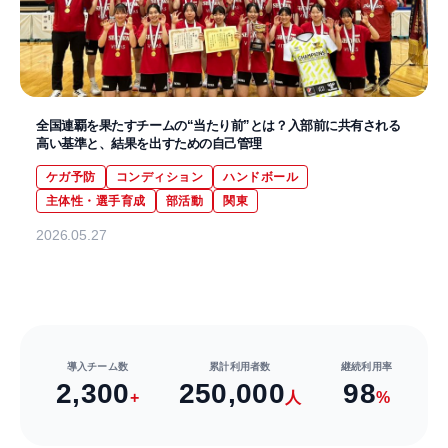
全国連覇を果たすチームの“当たり前”とは？入部前に共有される
高い基準と、結果を出すための自己管理
ケガ予防
コンディション
ハンドボール
主体性・選手育成
部活動
関東
2026.05.27
導入チーム数
累計利用者数
継続利用率
2,300
250,000
98
+
人
%