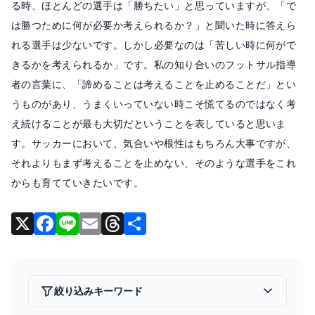
る時、ほとんどの選手は「勝ちたい」と思っていますが、「で
は勝つために何が必要か考えられるか？」と聞いた時に答えら
れる選手は少ないです。しかし必要なのは「苦しい時に何がで
きるかを考えられるか」です。私の知り合いのフットサル指導
者の言葉に、「諦めることは考えることを止めることだ」とい
うものがあり、うまくいっていない時こそ慌てるのではなく考
え続けることが最も大切だということを表していると思いま
す。サッカーにおいて、気合いや根性はもちろん大事ですが、
それよりもまず考えることを止めない、そのような選手をこれ
からも育てていきたいです。
X
F
Li
E
T
共
a
n
m
hr
有
c
e
ai
e
e
l
a
絞り込みキーワード
b
d