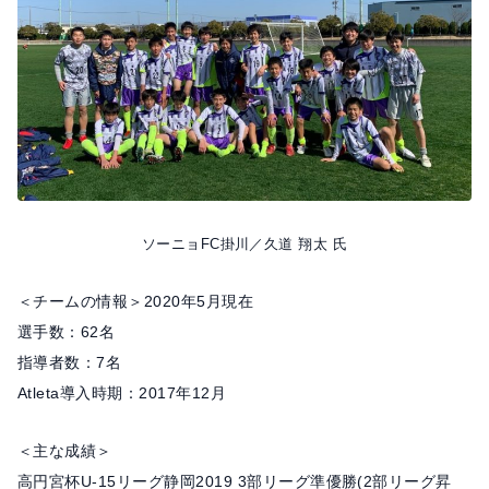
o
k
ソーニョFC掛川／久道 翔太 氏
＜チームの情報＞2020年5月現在
選手数：62名
指導者数：7名
Atleta導入時期：2017年12月
＜主な成績＞
高円宮杯U-15リーグ静岡2019 3部リーグ準優勝(2部リーグ昇