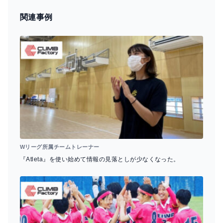
o
s
関連事例
o
k
Wリーグ所属チームトレーナー
『Atleta』を使い始めて情報の見落としが少なくなった。