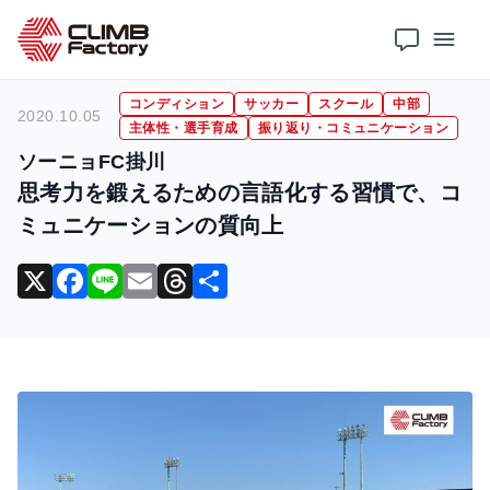
ホーム
導入事例
コンディション
思考力を鍛えるための言語化する習慣で、コミュニケーションの質向上
コンディション
サッカー
スクール
中部
2020.10.05
主体性・選手育成
振り返り・コミュニケーション
ソーニョFC掛川
思考力を鍛えるための言語化する習慣で、コ
ミュニケーションの質向上
X
F
Li
E
T
共
a
n
m
hr
有
c
e
ai
e
e
l
a
b
d
o
s