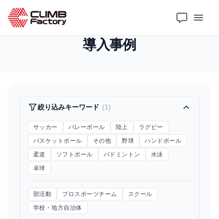
ホーム
導入事例
導入事例
絞り込みキーワード
(1)
サッカー
バレーボール
陸上
ラグビー
バスケットボール
その他
野球
ハンドボール
柔道
ソフトボール
バドミントン
水泳
卓球
部活動
プロスポーツチーム
スクール
学校・地方自治体