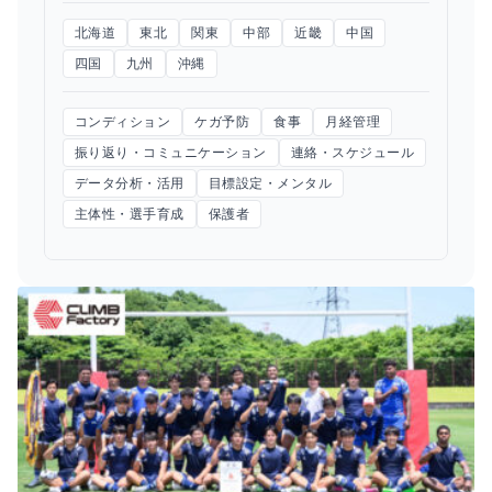
北海道
東北
関東
中部
近畿
中国
四国
九州
沖縄
コンディション
ケガ予防
食事
月経管理
振り返り・コミュニケーション
連絡・スケジュール
データ分析・活用
目標設定・メンタル
主体性・選手育成
保護者