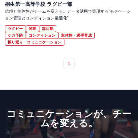
桐生第一高等学校 ラグビー部
信頼と主体性がチームを変える。データ活用で実現する“モチベーシ
ョン管理とコンディション最適化”
ラグビー
関東
部活動
ケガ予防
コンディション
主体性・選手育成
振り返り・コミュニケーション
1
コミュニケーションが、​チー
ムを​変える。