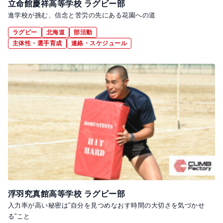
立命館慶祥高等学校 ラグビー部
進学校が挑む、信念と苦労の先にある花園への道
ラグビー
北海道
部活動
主体性・選手育成
連絡・スケジュール
浮羽究真館高等学校 ラグビー部
入力率が高い秘密は”自分を見つめなおす時間の大切さを気づかせ
る”こと