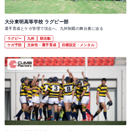
大分東明高等学校 ラグビー部
選手育成とケガ管理で頂点へ、九州制覇の舞台裏に迫る
ラグビー
九州
部活動
ケガ予防
主体性・選手育成
目標設定・メンタル