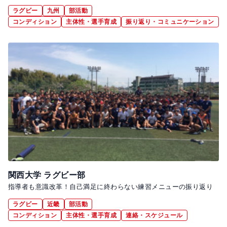
ラグビー
九州
部活動
コンディション
主体性・選手育成
振り返り・コミュニケーション
関西大学 ラグビー部
指導者も意識改革！自己満足に終わらない練習メニューの振り返り
ラグビー
近畿
部活動
コンディション
主体性・選手育成
連絡・スケジュール