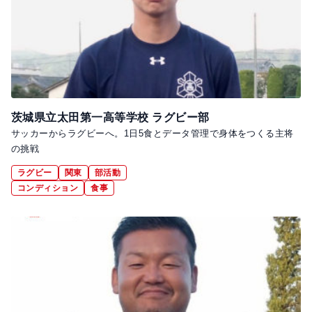
茨城県立太田第一高等学校 ラグビー部
サッカーからラグビーへ。1日5食とデータ管理で身体をつくる主将
の挑戦
ラグビー
関東
部活動
コンディション
食事