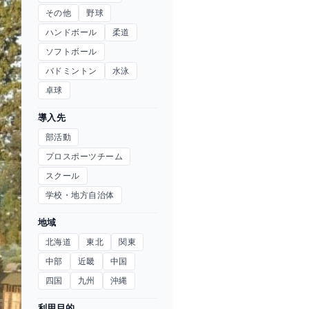
その他
野球
ハンドボール
柔道
ソフトボール
バドミントン
水泳
卓球
導入先
部活動
プロスポーツチーム
スクール
学校・地方自治体
地域
北海道
東北
関東
中部
近畿
中国
四国
九州
沖縄
利用目的