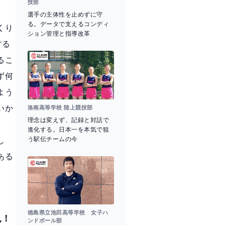
技部
選手の主体性を止めずに守
る。データで支えるコンディ
くり
ション管理と指導改革
する
るこ
ず何
よう
いか
洛南高等学校 陸上競技部
理念は変えず、記録と対話で
進化する。日本一を本気で狙
う駅伝チームの今
し
ある
徳島県立池田高等学校 女子ハ
見！
ンドボール部