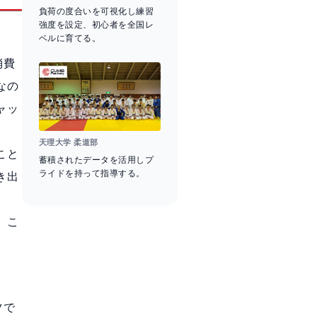
負荷の度合いを可視化し練習
強度を設定、初心者を全国レ
ベルに育てる。
消費
なの
ャッ
天理大学 柔道部
こと
蓄積されたデータを活用しプ
ライドを持って指導する。
き出
、こ
ツで