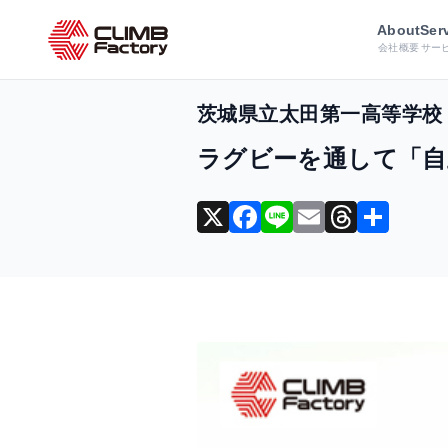
ホーム
導入事例
コンディション
About
Ser
会社概要
サー
茨城県立太田第一高等学校
ラグビーを通して「自
X
F
Li
E
T
共
a
n
m
hr
有
c
e
ai
e
e
l
a
b
d
o
s
o
k