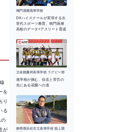
鳴門渦潮高等学校
DXハイスクールが実現する次
世代スポーツ教育。鳴門渦潮
高校のデータ×アスリート育成
立命館慶祥高等学校 ラグビー部
進学校が挑む、信念と苦労の
線
先にある花園への道
ーを
あり
いる
私の
静岡県浜松市立高等学校 陸上競
性が