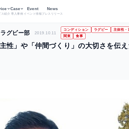
vice
ラグビーを通して「自主性」や「仲間づくり」の大切さを伝えたい
Case
Event
News
ビス紹介
導入事例
イベント情報
プレスリリース
コンディション
ラグビー
主体性・
 ラグビー部
2019.10.11
関東
食事
主性」や「仲間づくり」の大切さを伝え