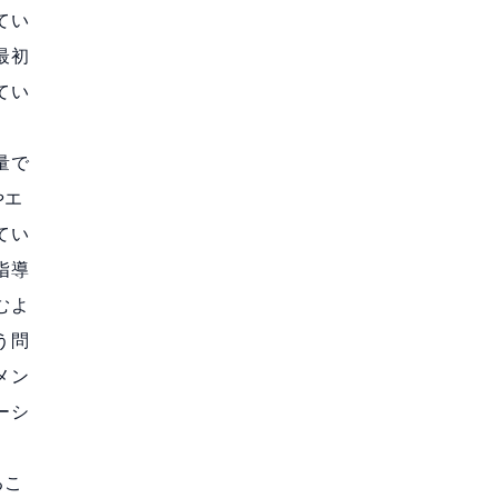
てい
最初
てい
量で
やエ
てい
指導
むよ
う問
メン
ーシ
るこ