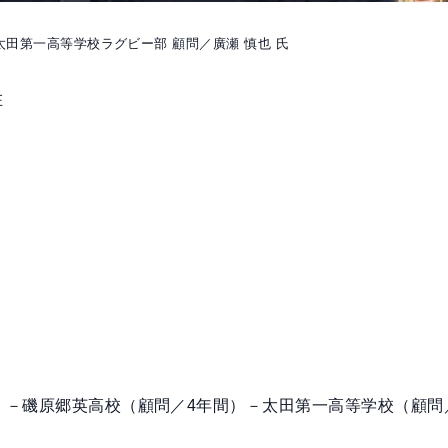
太田第一高等学校ラグビー部 顧問／廣瀬 慎也 氏
在
）－磯原郷英高校（顧問／4年間）－太田第一高等学校（顧問