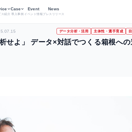
用
vice
「反省はいらない、分析せよ」 データ×対話でつくる箱根への道
Case
Event
News
ビス紹介
導入事例
イベント情報
プレスリリース
5.07.15
データ分析・活用
主体性・選手育成
析せよ」 データ×対話でつくる箱根への