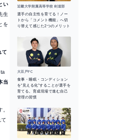
とい
近畿大学附属高等学校 剣道部
先生
選手の自主性を育てる！ノー
トから「コメント機能」へ切
とを
り替えて感じた2つのメリット
れて
ta
大豆戸FC
食事・睡眠・コンディション
本当
を“見える化”することが選手を
育てる。育成現場で進む自己
管理の習慣
す。
れて