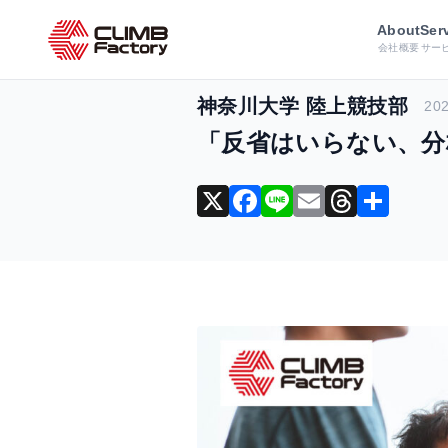
ホーム
導入事例
データ分析・活
About
Ser
会社概要
サー
神奈川大学 陸上競技部
202
「反省はいらない、分
X
F
Li
E
T
共
a
n
m
hr
有
c
e
ai
e
e
l
a
b
d
o
s
o
k