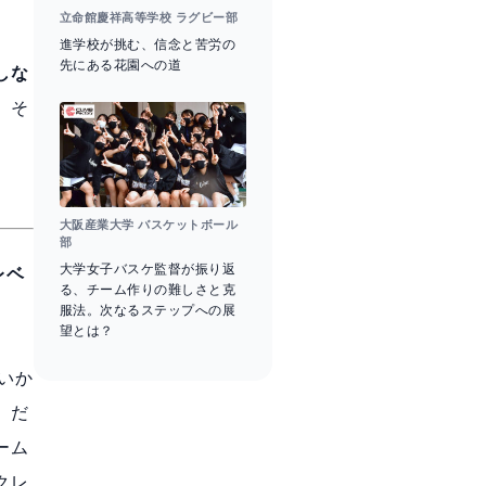
立命館慶祥高等学校 ラグビー部
進学校が挑む、信念と苦労の
先にある花園への道
しな
、そ
大阪産業大学 バスケットボール
部
大学女子バスケ監督が振り返
レベ
る、チーム作りの難しさと克
服法。次なるステップへの展
望とは？
いか
。だ
ーム
クレ