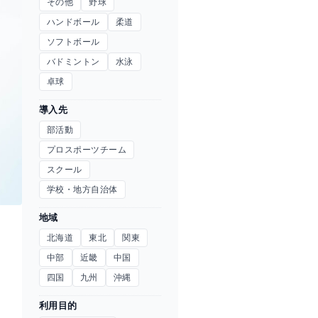
その他
野球
ハンドボール
柔道
ソフトボール
バドミントン
水泳
卓球
導入先
部活動
プロスポーツチーム
スクール
学校・地方自治体
地域
北海道
東北
関東
中部
近畿
中国
四国
九州
沖縄
利用目的