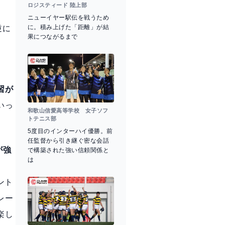
ロジスティード 陸上部
ニューイヤー駅伝を戦うため
に。積み上げた「距離」が結
逆に
果につながるまで
習が
いっ
和歌山信愛高等学校 女子ソフ
トテニス部
5度目のインターハイ優勝。前
任監督から引き継ぐ密な会話
が強
で構築された強い信頼関係と
は
ント
レー
楽し