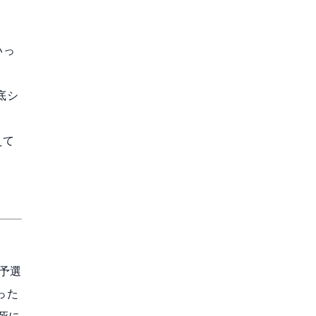
いっ
底シ
えて
予選
った