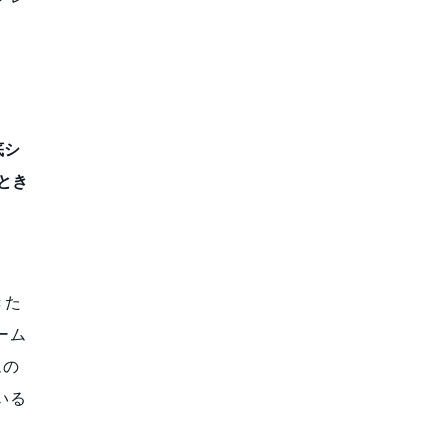
底シ
とき
きた
ーム
ムの
いる