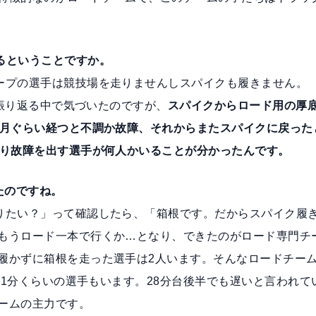
るということですか。
ープの選手は競技場を走りませんしスパイクも履きません。
グを振り返る中で気づいたのですが、
スパイクからロード用の厚
ヶ月ぐらい経つと不調か故障、それからまたスパイクに戻った
なり故障を出す選手が何人かいることが分かったんです。
えたのですね。
りたい？」って確認したら、「箱根です。だからスパイク履
もうロード一本で行くか…となり、できたのがロード専門チ
履かずに箱根を走った選手は2人います。そんなロードチー
が31分くらいの選手もいます。28分台後半でも遅いと言われて
ームの主力です。