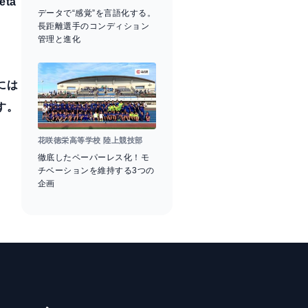
ta
データで“感覚”を言語化する。
長距離選手のコンディション
管理と進化
には
す。
花咲徳栄高等学校 陸上競技部
徹底したペーパーレス化！モ
チベーションを維持する3つの
企画