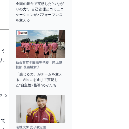
全国の舞台で実感した“つなが
りの力”。自己管理とコミュニ
ケーションがパフォーマンス
を変える
よう
り、
仙台育英学園高等学校 陸上競
技部 長距離女子
「感じる力」がチームを変え
る。Atletaを通じて実現し
た“自主性×指導”のかたち
ゃっ
して
名城大学 女子駅伝部