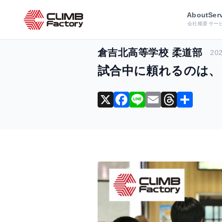
ホーム
導入事例
中国
About
試合中に
Ser
会社概要
サー
倉吉北高等学校 柔道部
202
試合中に頼れるのは、
X
F
Li
E
T
共
a
n
m
hr
有
c
e
ai
e
e
l
a
b
d
o
s
o
k