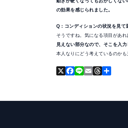
動きが硬くなってもおかしくない場
の効果を感じられました。
Q：コンディションの状況を見て
そうですね。気になる項目があれ
見えない部分なので、そこを入力
本人なりにどう考えているのかも
X
F
Li
E
T
共
a
n
m
hr
有
c
e
ai
e
e
l
a
b
d
o
s
o