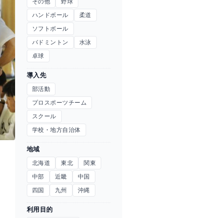
その他
野球
ハンドボール
柔道
ソフトボール
バドミントン
水泳
卓球
導入先
部活動
プロスポーツチーム
スクール
学校・地方自治体
地域
北海道
東北
関東
中部
近畿
中国
四国
九州
沖縄
利用目的