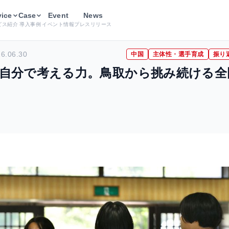
頼れるのは、自分で考える力。鳥取から挑み続ける全国強豪校への挑
vice
Case
Event
News
ビス紹介
導入事例
イベント情報
プレスリリース
6.06.30
中国
主体性・選手育成
振り
自分で考える力。鳥取から挑み続ける全