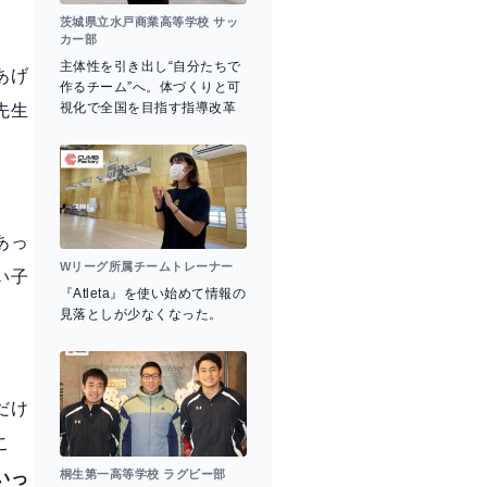
茨城県立水戸商業高等学校 サッ
カー部
主体性を引き出し“自分たちで
あげ
作るチーム”へ。体づくりと可
視化で全国を目指す指導改革
先生
あっ
Wリーグ所属チームトレーナー
い子
『Atleta』を使い始めて情報の
見落としが少なくなった。
だけ
こ
桐生第一高等学校 ラグビー部
いっ