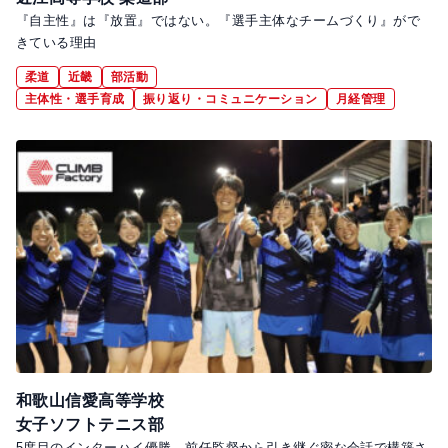
『自主性』は『放置』ではない。『選手主体なチームづくり』がで
きている理由
柔道
近畿
部活動
主体性・選手育成
振り返り・コミュニケーション
月経管理
和歌山信愛高等学校
女子ソフトテニス部
5度目のインターハイ優勝。前任監督から引き継ぐ密な会話で構築さ