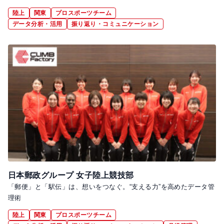
陸上
関東
プロスポーツチーム
データ分析・活用
振り返り・コミュニケーション
日本郵政グループ 女子陸上競技部
「郵便」と「駅伝」は、想いをつなぐ。“支える力”を高めたデータ管
理術
陸上
関東
プロスポーツチーム