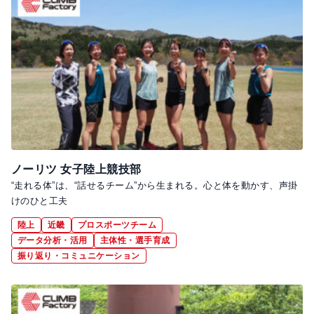
ノーリツ 女子陸上競技部
“走れる体”は、“話せるチーム”から生まれる。心と体を動かす、声掛
けのひと工夫
陸上
近畿
プロスポーツチーム
データ分析・活用
主体性・選手育成
振り返り・コミュニケーション