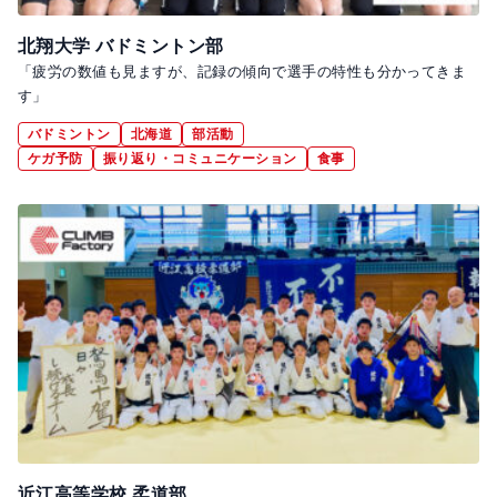
北翔大学 バドミントン部
「疲労の数値も見ますが、記録の傾向で選手の特性も分かってきま
す」
バドミントン
北海道
部活動
ケガ予防
振り返り・コミュニケーション
食事
近江高等学校 柔道部