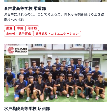
倉吉北高等学校 柔道部
試合中に頼れるのは、自分で考える力。鳥取から挑み続ける全国強
豪校への挑戦
柔道
中国
部活動
主体性・選手育成
振り返り・コミュニケーション
水戸葵陵高等学校 駅伝部