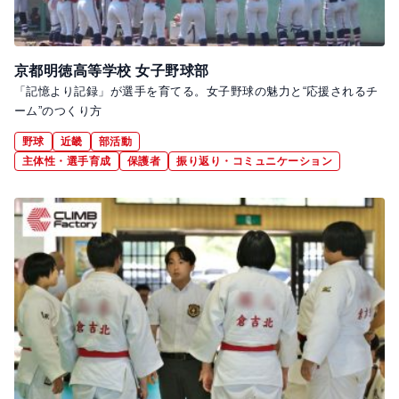
京都明徳高等学校 女子野球部
「記憶より記録」が選手を育てる。女子野球の魅力と“応援されるチ
ーム”のつくり方
野球
近畿
部活動
主体性・選手育成
保護者
振り返り・コミュニケーション