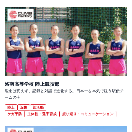
洛南高等学校 陸上競技部
理念は変えず、記録と対話で進化する。日本一を本気で狙う駅伝チ
ームの今
陸上
近畿
部活動
ケガ予防
主体性・選手育成
振り返り・コミュニケーション