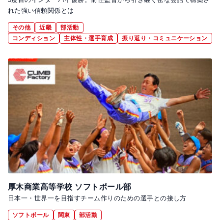
れた強い信頼関係とは
その他
近畿
部活動
コンディション
主体性・選手育成
振り返り・コミュニケーション
厚木商業高等学校 ソフトボール部
日本一・世界一を目指すチーム作りのための選手との接し方
ソフトボール
関東
部活動