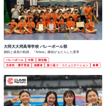
大同大大同高等学校 バレーボール部
挑戦と成長の軌跡。『Atleta』継続がもたらした変革
バレーボール
中部
部活動
主体性・選手育成
保護者
振り返り・コミュニケーション
食事