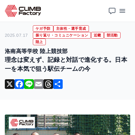
ホーム
導入事例
ケガ予防
理念は変えず、記録と対話で進化する。日本一を本気で狙う駅伝チームの今
ケガ予防
主体性・選手育成
2025.07.17
振り返り・コミュニケーション
近畿
部活動
陸上
洛南高等学校 陸上競技部
理念は変えず、記録と対話で進化する。日本
一を本気で狙う駅伝チームの今
X
F
Li
E
T
共
a
n
m
hr
有
c
e
ai
e
e
l
a
b
d
o
s