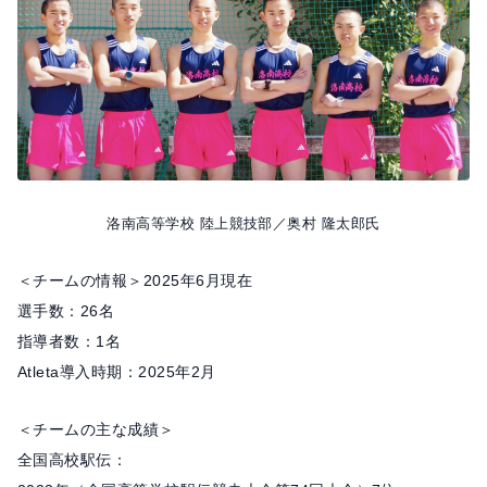
o
k
洛南高等学校 陸上競技部／奥村 隆太郎氏
＜チームの情報＞2025年6月現在
選手数：26名
指導者数：1名
Atleta導入時期：2025年2月
＜チームの主な成績＞
全国高校駅伝：