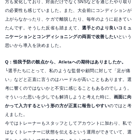
方も変化しており、対面だけでなくSNSなどを通じたやり取り
の必要性も感じていました。また、大会前にコンディションが
上がらなかったり、ケガで離脱したり、毎年のように起きてい
たんです。そうした反省も踏まえて、
選手とのより良いコミュ
ニケーションとコンディショニングの両面で改善したい
という
思いから導入を決めました。
Q：怪我予防の観点から、Atletaへの期待はありましたか。
└選手たちにとって、私のような監督や顧問に対して「足が痛
い」などと正直に言うのはハードルが高いこともあります。選
考に響くのではないかと不安に感じることもあるのでしょう。
そういった思いを少しでも解消しようと考えた時に、
画面に向
かって入力するという形の方が正直に報告しやすい
のではと考
えました。
今ではトレーナーもスタッフとしてアカウントに加わり、私で
はなくトレーナーに状態を伝えるという運用ができていて、選