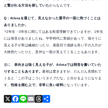
と繋がれる方法を探していた
からなんです。
Q：Atletaを通じて、見えなかった選手の一面に気づくことは
ありましたか。
└2年生・3年生に関してはある程度理解できていますが、1年生
には発見がありましたね。中学時代に実績があって、強そうに
見える子が実は繊細だったり、真面目で成績も良い子の入力が
大雑把だったりと、意外な一面が見えてくることもあります。
逆に、
表向きは強く見える子が、Atletaでは弱音を書いていた
りすることもあります。
最初は驚きますが、だんだん見慣れて
くると「この子はこういうタイプだな」と分かるようになりま
す。
性格を掴む上で、非常に良い材料
になっています。
X
F
Li
E
T
共
a
n
m
hr
有