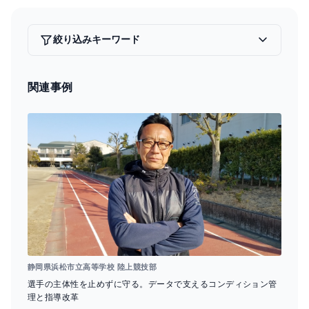
c
e
ai
e
e
l
a
絞り込みキーワード
b
d
o
s
関連事例
o
k
静岡県浜松市立高等学校 陸上競技部
選手の主体性を止めずに守る。データで支えるコンディション管
理と指導改革