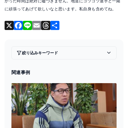
かった時間は絶対に嘘つきません。地道にコツコツ選手と一緒
に頑張ってあげて欲しいなと思います。私自身も含めてね。
X
F
Li
E
T
共
a
n
m
hr
有
c
e
ai
e
e
l
a
絞り込みキーワード
b
d
o
s
関連事例
o
k