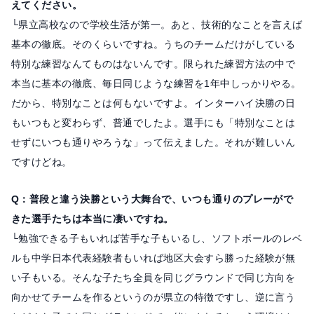
えてください。
└県立高校なので学校生活が第一。あと、技術的なことを言えば
基本の徹底。そのくらいですね。うちのチームだけがしている
特別な練習なんてものはないんです。限られた練習方法の中で
本当に基本の徹底、毎日同じような練習を1年中しっかりやる。
だから、特別なことは何もないですよ。インターハイ決勝の日
もいつもと変わらず、普通でしたよ。選手にも「特別なことは
せずにいつも通りやろうな」って伝えました。それが難しいん
ですけどね。
Q：普段と違う決勝という大舞台で、いつも通りのプレーがで
きた選手たちは本当に凄いですね。
└勉強できる子もいれば苦手な子もいるし、ソフトボールのレベ
ルも中学日本代表経験者もいれば地区大会すら勝った経験が無
い子もいる。そんな子たち全員を同じグラウンドで同じ方向を
向かせてチームを作るというのが県立の特徴ですし、逆に言う