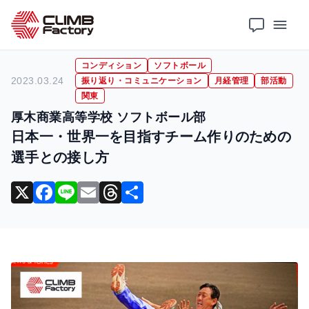
ホーム
導入事例
コンディション
日本一・世界一を目指すチーム作りのための選手との接し方
コンディション
ソフトボール
2023.03.24
振り返り・コミュニケーション
月経管理
部活動
関東
厚木商業高等学校 ソフトボール部
日本一・世界一を目指すチーム作りのための
選手との接し方
X
F
Li
E
T
共
a
n
m
hr
有
c
e
ai
e
e
l
a
b
d
o
s