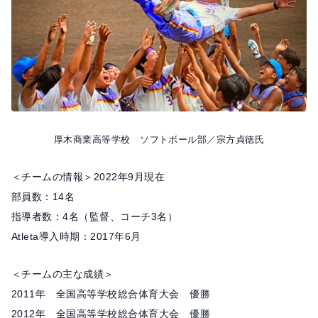
o
k
厚木商業高等学校 ソフトボール部／宗方貞徳氏
＜チームの情報＞2022年9月現在
部員数：14名
指導者数：4名（監督、コーチ3名）
Atleta導入時期：2017年6月
＜チームの主な成績＞
2011年 全国高等学校総合体育大会 優勝
2012年 全国高等学校総合体育大会 優勝