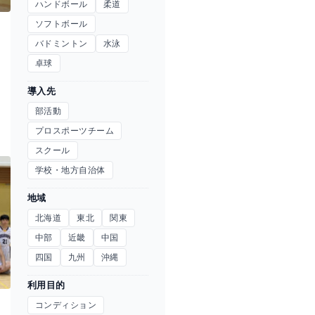
ハンドボール
柔道
ソフトボール
バドミントン
水泳
卓球
導入先
部活動
プロスポーツチーム
スクール
学校・地方自治体
地域
北海道
東北
関東
中部
近畿
中国
四国
九州
沖縄
利用目的
コンディション