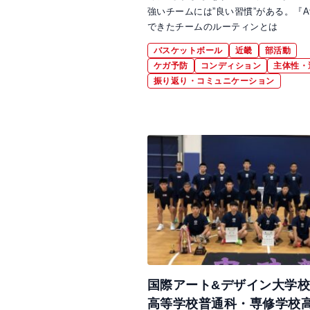
強いチームには”良い習慣”がある。『At
できたチームのルーティンとは
バスケットボール
近畿
部活動
ケガ予防
コンディション
主体性・
振り返り・コミュニケーション
国際アート&デザイン大学
高等学校普通科・専修学校