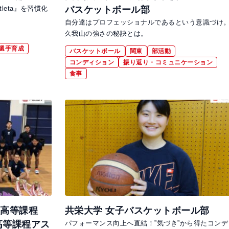
leta』を習慣化
バスケットボール部
自分達はプロフェッショナルであるという意識づけ
久我山の強さの秘訣とは。
選手育成
バスケットボール
関東
部活動
コンディション
振り返り・コミュニケーション
食事
校高等課程
共栄大学 女子バスケットボール部
高等課程アス
パフォーマンス向上へ直結！”気づき”から得たコンデ