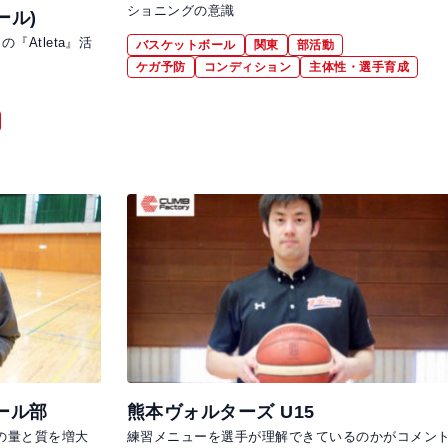
ショニングの意識
ール)
Atleta』活
バスケットボール
関東
部活動
ケガ予防
コンディション
主体性・選手育成
ール部
熊本ヴォルターズ U15
の量と質を増大
練習メニューを選手が理解できているのかがコメン