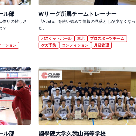
ール部
Wリーグ所属チームトレーナー
ム作りの難しさ
『Atleta』を使い始めて情報の見落としが少なくなっ
は？
た。
バスケットボール
東北
プロスポーツチーム
ケーション
ケガ予防
コンディション
月経管理
ール部
國學院大学久我山高等学校