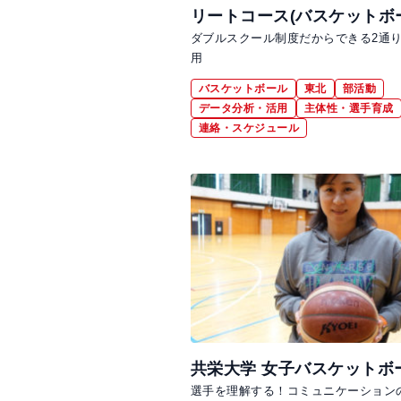
リートコース(バスケットボ
ダブルスクール制度だからできる2通りの『
用
バスケットボール
東北
部活動
データ分析・活用
主体性・選手育成
連絡・スケジュール
共栄大学 女子バスケットボ
選手を理解する！コミュニケーション