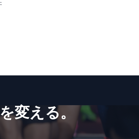
に
を​変える。