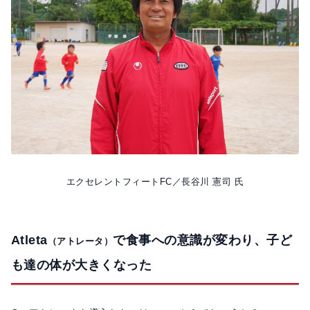
o
k
エクセレントフィートFC／長谷川 憲司 氏
Atleta
で食事への意識が変わり、子ど
（アトレータ）
も達の体が大きくなった