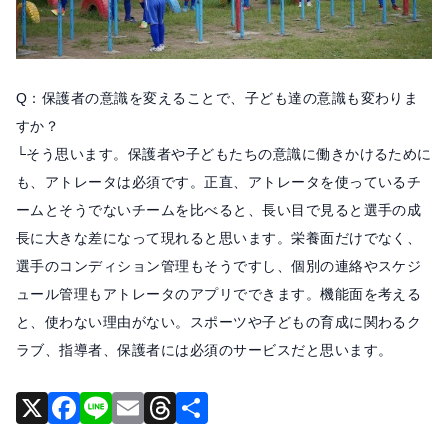
Q：保護者の意識を変えることで、子ども達の意識も変わりま
すか？
└そう思います。保護者や子どもたちの意識に働きかけるために
も、アトレータは必須です。正直、アトレータを使っているチ
ームとそうでないチームを比べると、長い目で見ると選手の成
長に大きな差になって現れると思います。栄養面だけでなく、
選手のコンディション管理もそうですし、個別の連絡やスケジ
ュール管理もアトレータのアプリでできます。機能面を考える
と、使わない理由がない。スポーツや子どもの育成に関わるク
ラブ、指導者、保護者には必須のサービスだと思います。
X
F
Li
E
T
共
a
n
m
hr
有