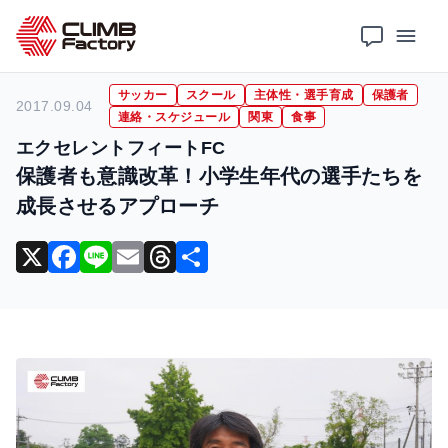
ホーム
導入事例
サッカー
保護者も意識改革！小学生年代の選手たちを成長させるアプローチ
サッカー
スクール
主体性・選手育成
保護者
2017.09.04
連絡・スケジュール
関東
食事
エクセレントフィートFC
保護者も意識改革！小学生年代の選手たちを
成長させるアプローチ
X
F
Li
E
T
共
a
n
m
hr
有
c
e
ai
e
e
l
a
b
d
o
s