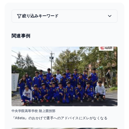
c
e
ai
e
e
l
a
絞り込みキーワード
b
d
o
s
関連事例
o
k
中央学院高等学校 陸上競技部
『Atleta』のおかげで選手へのアドバイスにズレがなくなる