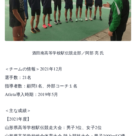
o
k
酒田南高等学校駅伝競走部／阿部 亮 氏
＜チームの情報＞2021年12月
選手数：21名
指導者数：顧問1名、外部コーチ１名
Atleta導入時期：2019年5月
＜主な成績＞
【2021年度】
山形県高等学校駅伝競走大会：男子3位、女子2位
山形県高等学校総合体育大会 陸上競技大会：男子3000mSC優