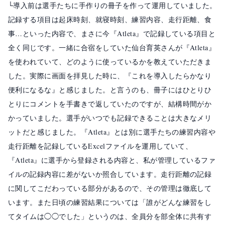
└導入前は選手たちに手作りの冊子を作って運用していました。
記録する項目は起床時刻、就寝時刻、練習内容、走行距離、食
事…といった内容で、まさに今『Atleta』で記録している項目と
全く同じです。一緒に合宿をしていた仙台育英さんが『Atleta』
を使われていて、どのように使っているかを教えていただきま
した。実際に画面を拝見した時に、『これを導入したらかなり
便利になるな』と感じました。と言うのも、冊子にはひとりひ
とりにコメントを手書きで返していたのですが、結構時間がか
かっていました。選手がいつでも記録できることは大きなメリ
ットだと感じました。『Atleta』とは別に選手たちの練習内容や
走行距離を記録しているExcelファイルを運用していて、
『Atleta』に選手から登録される内容と、私が管理しているファ
イルの記録内容に差がないか照合しています。走行距離の記録
に関してこだわっている部分があるので、その管理は徹底して
います。また日頃の練習結果については「誰がどんな練習をし
てタイムは◯◯でした」というのは、全員分を部全体に共有す