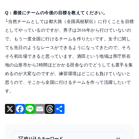
Q：最後にチームの今後の目標を教えてください。
└当然チームとしては都大路（全国高校駅伝）に行くことを目標
としてやっているのですが、男子は2016年から行けていないの
で、もう一度全国に行けるチームを作りたいです。女子に関し
ても先日のようなレースができるようになってきたので、そろ
そろ初出場できると思っています。酒田という地域は県庁所在
地の山形市から2時間ほどかかる田舎なのでどうしても選手を集
めるのが大変なのですが、練習環境はどこにも負けていないと
思うので、そこから全国に行けるチームを作って活躍したいで
す。
X
F
Li
E
T
共
a
n
m
hr
有
c
e
ai
e
e
l
a
絞り込みキーワード