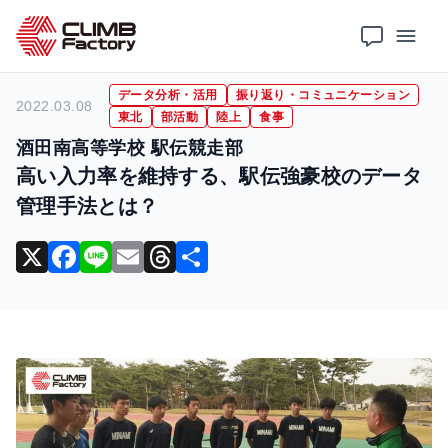
ホーム
導入事例
データ分析・活用
高い入力率を維持する、駅伝強豪校のデータ管理手法とは？
データ分析・活用
振り返り・コミュニケーション
2022.03.08
東北
部活動
陸上
食事
酒田南高等学校 駅伝競走部
高い入力率を維持する、駅伝強豪校のデータ
管理手法とは？
X
F
Li
E
T
共
a
n
m
hr
有
c
e
ai
e
e
l
a
b
d
o
s