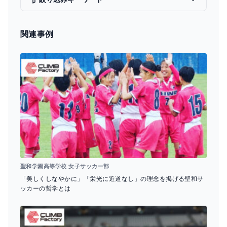
b
d
o
s
関連事例
o
k
聖和学園高等学校 女子サッカー部
「美しくしなやかに」「栄光に近道なし」の理念を掲げる聖和サ
ッカーの哲学とは