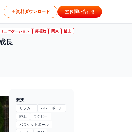
長
資料ダウンロード
お問い合わせ
コミュニケーション
部活動
関東
陸上
成長
競技
サッカー
バレーボール
陸上
ラグビー
バスケットボール