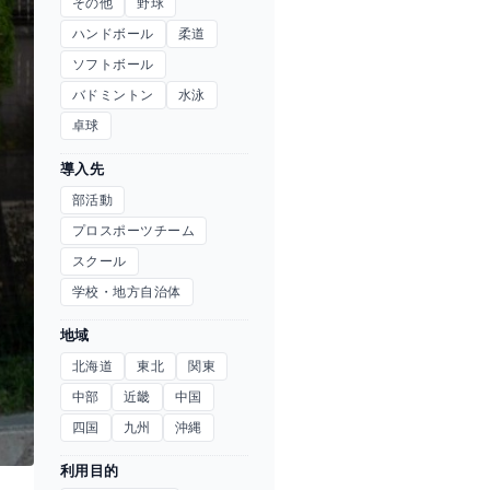
その他
野球
ハンドボール
柔道
ソフトボール
バドミントン
水泳
卓球
導入先
部活動
プロスポーツチーム
スクール
学校・地方自治体
地域
北海道
東北
関東
中部
近畿
中国
四国
九州
沖縄
利用目的