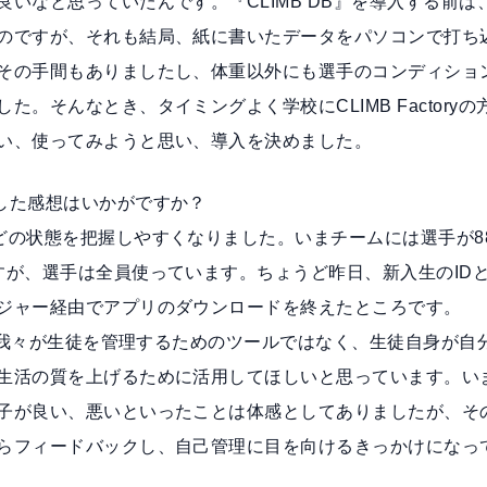
いなと思っていたんです。『CLIMB DB』を導入する前は
のですが、それも結局、紙に書いたデータをパソコンで打ち
その手間もありましたし、体重以外にも選手のコンディショ
。そんなとき、タイミングよく学校にCLIMB Factoryの
い、使ってみようと思い、導入を決めました。
した感想はいかがですか？
どの状態を把握しやすくなりました。いまチームには選手が8
すが、選手は全員使っています。ちょうど昨日、新入生のID
ジャー経由でアプリのダウンロードを終えたところです。
問の我々が生徒を管理するためのツールではなく、生徒自身が自
生活の質を上げるために活用してほしいと思っています。い
子が良い、悪いといったことは体感としてありましたが、そ
らフィードバックし、自己管理に目を向けるきっかけになっ