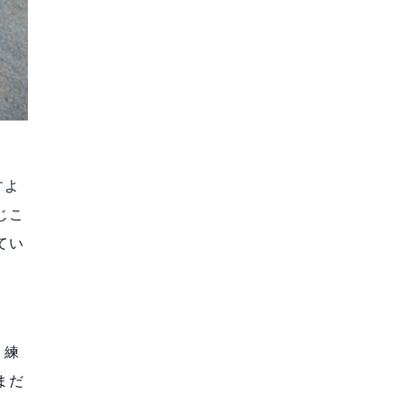
すよ
じこ
てい
。
、練
まだ