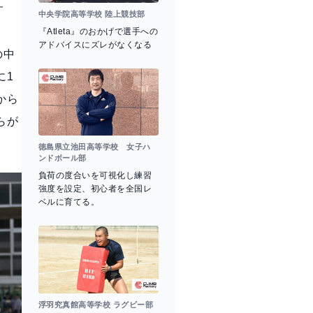
す
中央学院高等学校 陸上競技部
『Atleta』のおかげで選手への
アドバイスにズレがなくなる
の中
に1
から
らが
徳島県立池田高等学校 女子ハ
ンドボール部
負荷の度合いを可視化し練習
強度を設定、初心者を全国レ
ベルに育てる。
浮羽究真館高等学校 ラグビー部