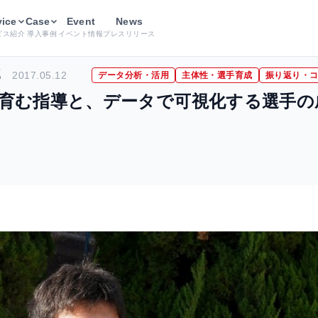
用
vice
陸上を通じて人間性を育む指導と、データで可視化する選手の成
Case
Event
News
ビス紹介
導入事例
イベント情報
プレスリリース
部
2017.05.12
データ分析・活用
主体性・選手育成
振り返り・
育む指導と、データで可視化する選手の