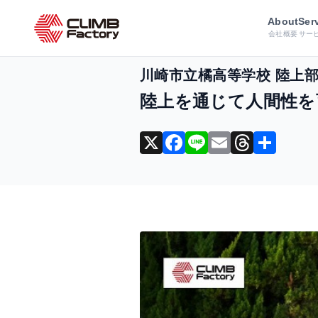
ホーム
導入事例
データ分析・活
About
Ser
会社概要
サー
川崎市立橘高等学校 陸上
陸上を通じて人間性を
X
F
Li
E
T
共
a
n
m
hr
有
c
e
ai
e
e
l
a
b
d
o
s
o
k