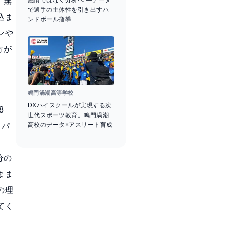
、無
感情ではなく分析へ”―データ
で選手の主体性を引き出すハ
込ま
ンドボール指導
ンや
方が
鳴門渦潮高等学校
DXハイスクールが実現する次
8
世代スポーツ教育。鳴門渦潮
高校のデータ×アスリート育成
とパ
分の
まま
の理
てく