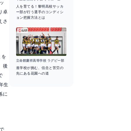
ッ
人を育てる！黎明高校サッカ
り卓
ー部が行う選手のコンディシ
ョン把握方法とは
えさ
とを
立命館慶祥高等学校 ラグビー部
、後
進学校が挑む、信念と苦労の
先にある花園への道
で
年生
係に
で