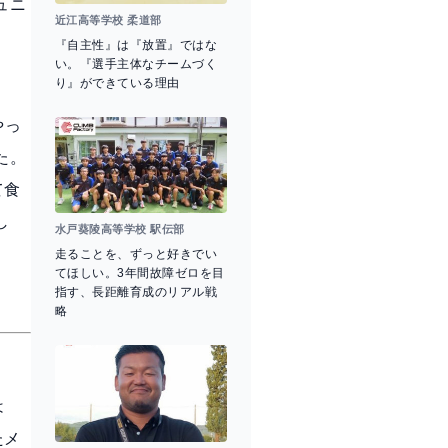
ュニ
近江高等学校 柔道部
『自主性』は『放置』ではな
い。『選手主体なチームづく
り』ができている理由
やっ
た。
て食
し
水戸葵陵高等学校 駅伝部
走ることを、ずっと好きでい
てほしい。3年間故障ゼロを目
指す、長距離育成のリアル戦
略
は
たメ