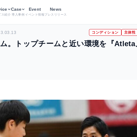
vice
理想はナショナルチーム。トップチームと近い環境を『Atleta』で
Case
Event
News
ビス紹介
導入事例
イベント情報
プレスリリース
3.03.13
コンディション
主体性
。トップチームと近い環境を『Atlet