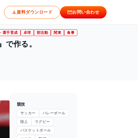
作る。
資料ダウンロード
お問い合わせ
・選手育成
卓球
部活動
関東
食事
a』で作る。
競技
サッカー
バレーボール
陸上
ラグビー
バスケットボール