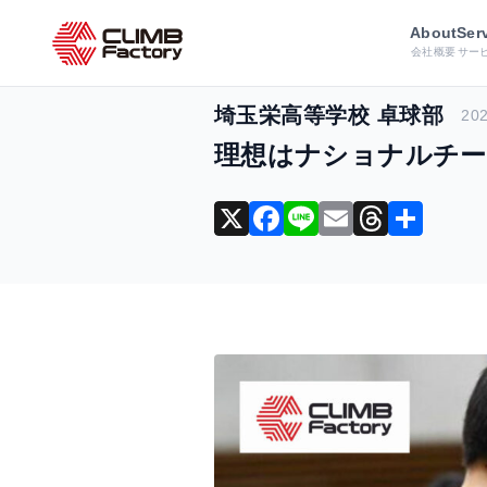
ホーム
導入事例
コンディション
About
Ser
会社概要
サー
埼玉栄高等学校 卓球部
202
理想はナショナルチーム
X
F
Li
E
T
共
a
n
m
hr
有
c
e
ai
e
e
l
a
b
d
o
s
o
k