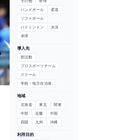
その他
野球
ハンドボール
柔道
ソフトボール
バドミントン
水泳
卓球
導入先
部活動
プロスポーツチーム
スクール
学校・地方自治体
地域
北海道
東北
関東
中部
近畿
中国
四国
九州
沖縄
利用目的