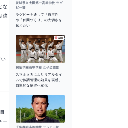
茨城県立太田第一高等学校 ラグ
とな
ビー部
ラグビーを通して「自主性」
は僕
や「仲間づくり」の大切さを
伝えたい
てい
桐蔭学園高等学校 女子柔道部
スマホ入力によりリアルタイ
ムで体調管理の効果を実感、
自主的な練習へ変化
つ目
チー
千葉黎明高等学校 サッカー部