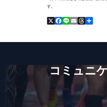
す。
X
F
Li
E
T
共
a
n
m
hr
有
c
e
ai
e
e
l
a
b
d
o
s
o
コミュニケ
k