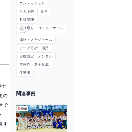
コンディション
ケガ予防
食事
月経管理
振り返り・コミュニケーシ
ョン
連絡・スケジュール
データ分析・活用
目標設定・メンタル
主体性・選手育成
保護者
養士
関連事例
想の
活で
い
識す