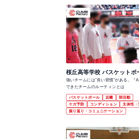
桜丘高等学校 バスケットボ
強いチームには”良い習慣”がある。『At
できたチームのルーティンとは
バスケットボール
近畿
部活動
ケガ予防
コンディション
主体性・
振り返り・コミュニケーション