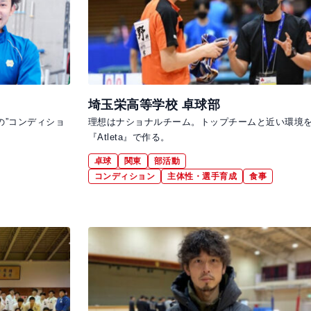
埼玉栄高等学校 卓球部
の”コンディショ
理想はナショナルチーム。トップチームと近い環境
『Atleta』で作る。
卓球
関東
部活動
コンディション
主体性・選手育成
食事