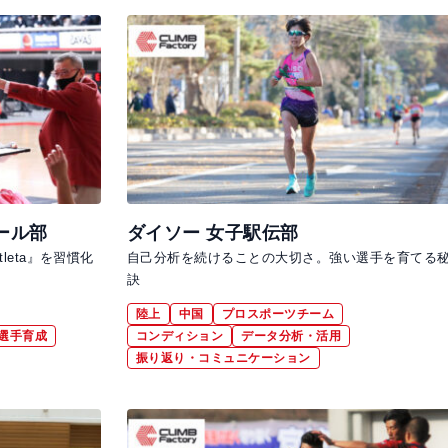
ール部
ダイソー 女子駅伝部
leta』を習慣化
自己分析を続けることの大切さ。強い選手を育てる
訣
陸上
中国
プロスポーツチーム
選手育成
コンディション
データ分析・活用
振り返り・コミュニケーション