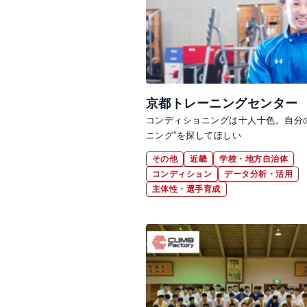
京都トレーニングセンター
コンディショニングは十人十色。自分
ニング”を探してほしい
その他
近畿
学校・地方自治体
コンディション
データ分析・活用
主体性・選手育成