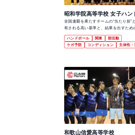
昭和学院高等学校 女子ハン
全国連覇を果たすチームの“当たり前”
有される高い基準と、結果を出すため
ハンドボール
関東
部活動
ケガ予防
コンディション
主体性・
和歌山信愛高等学校