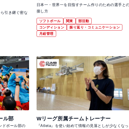
日本一・世界一を目指すチーム作りのための選手と
接し方
から引き継ぐ密な
ソフトボール
関東
部活動
コンディション
振り返り・コミュニケーション
月経管理
ール部
Wリーグ所属チームトレーナー
ンドボール部の
『Atleta』を使い始めて情報の見落としが少なくなっ