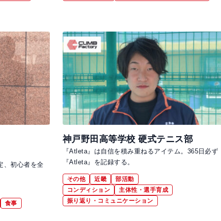
神戸野田高等学校 硬式テニス部
『Atleta』は自信を積み重ねるアイテム。365日必ず
『Atleta』を記録する。
定、初心者を全
その他
近畿
部活動
コンディション
主体性・選手育成
振り返り・コミュニケーション
食事