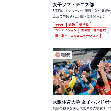
女子ソフトテニス部
5度目のインターハイ優勝。前任監督
会話で構築された強い信頼関係とは
その他
近畿
部活動
コンディション
主体性・選手育成
振り返り・コミュニケーション
大阪体育大学 女子ハンドボ
無類の強さを誇る大阪体育大学女子ハ