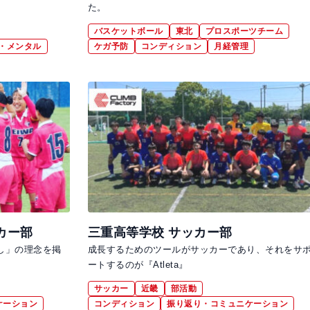
た。
バスケットボール
東北
プロスポーツチーム
・メンタル
ケガ予防
コンディション
月経管理
カー部
三重高等学校 サッカー部
し」の理念を掲
成長するためのツールがサッカーであり、それをサ
ートするのが『Atleta』
サッカー
近畿
部活動
ケーション
コンディション
振り返り・コミュニケーション