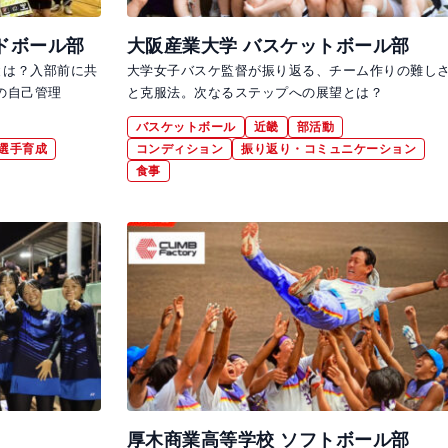
ドボール部
大阪産業大学 バスケットボール部
とは？入部前に共
大学女子バスケ監督が振り返る、チーム作りの難し
の自己管理
と克服法。次なるステップへの展望とは？
バスケットボール
近畿
部活動
選手育成
コンディション
振り返り・コミュニケーション
食事
厚木商業高等学校 ソフトボール部