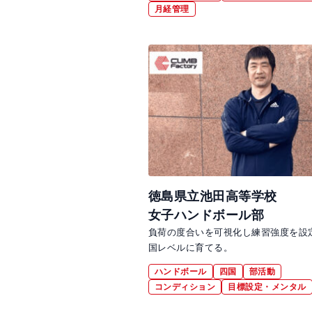
月経管理
徳島県立池田高等学校
女子ハンドボール部
負荷の度合いを可視化し練習強度を設
国レベルに育てる。
ハンドボール
四国
部活動
コンディション
目標設定・メンタル