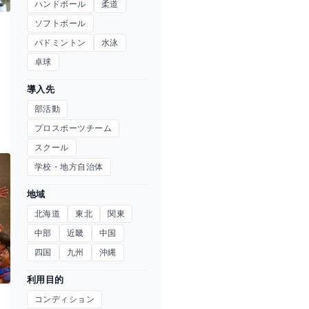
ハンドボール
柔道
ソフトボール
バドミントン
水泳
さ
卓球
導入先
部活動
プロスポーツチーム
スクール
学校・地方自治体
地域
北海道
東北
関東
中部
近畿
中国
四国
九州
沖縄
利用目的
コンディション