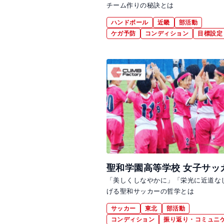
チーム作りの秘訣とは
ハンドボール
近畿
部活動
ケガ予防
コンディション
目標設定
聖和学園高等学校 女子サッ
「美しくしなやかに」「栄光に近道な
げる聖和サッカーの哲学とは
サッカー
東北
部活動
コンディション
振り返り・コミュニ